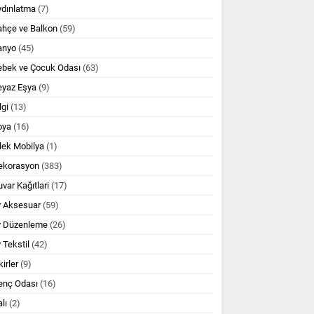
ydınlatma
(7)
ahçe ve Balkon
(59)
anyo
(45)
ebek ve Çocuk Odası
(63)
eyaz Eşya
(9)
lgi
(13)
oya
(16)
lek Mobilya
(1)
ekorasyon
(383)
var Kağıtlari
(17)
v Aksesuar
(59)
v Düzenleme
(26)
 Tekstil
(42)
kirler
(9)
enç Odası
(16)
lı
(2)