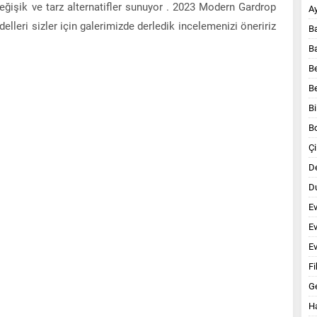
eğişik ve tarz alternatifler sunuyor . 2023 Modern Gardrop
A
lleri sizler için galerimizde derledik incelemenizi öneririz
B
B
B
B
Bi
B
Çi
D
Du
E
E
Ev
Fi
G
Ha