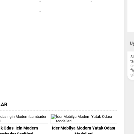
Uy
Si
ta
ür
fi
gö
LAR
k Odası İçin Modern
İder Mobilya Modern Yatak Odası
ambader Çeşitleri
Modelleri