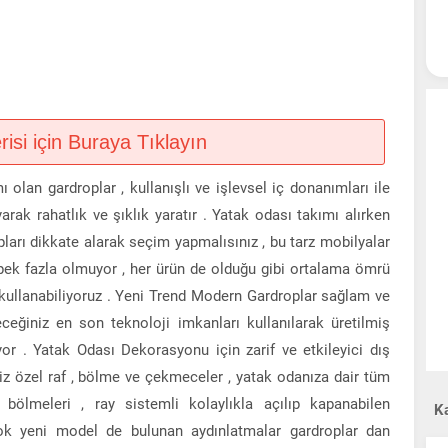
si için Buraya Tıklayın
 olan gardroplar , kullanışlı ve işlevsel iç donanımları ile
rak rahatlık ve şıklık yaratır . Yatak odası takımı alırken
pları dikkate alarak seçim yapmalısınız , bu tarz mobilyalar
 pek fazla olmuyor , her ürün de olduğu gibi ortalama ömrü
 kullanabiliyoruz . Yeni Trend Modern Gardroplar sağlam ve
leceğiniz en son teknoloji imkanları kullanılarak üretilmiş
iyor . Yatak Odası Dekorasyonu için zarif ve etkileyici dış
iniz özel raf , bölme ve çekmeceler , yatak odanıza dair tüm
i bölmeleri , ray sistemli kolaylıkla açılıp kapanabilen
Ka
çok yeni model de bulunan aydınlatmalar gardroplar dan