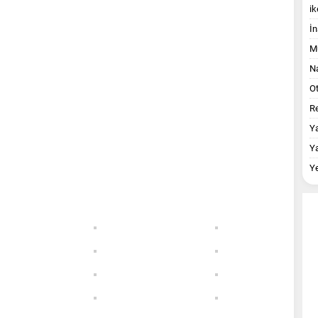
ik
İn
M
Na
O
Re
Y
Y
Y