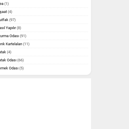
ea
(1)
şaat
(4)
utfak
(97)
sıl Yapılır
(8)
turma Odası
(91)
nk Kartelaları
(11)
atak
(4)
atak Odası
(66)
emek Odası
(5)