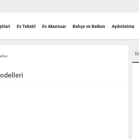
ıtlari
Ev Tekstil
Ev Aksesuar
Bahçe ve Balkon
Aydınlatma
G
lleri
odelleri