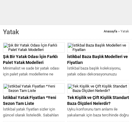
Yatak
Anasayfa
»
Yatak
Şık Bir Yatak Odası İçin Farklı
İstikbal Baza Başlık Modelleri ve
Palet Yatak Modelleri
Fiyatları
Minimalist ve sade bir yatak odası
İstikbal baza başlık koleksiyonu,
için palet yatak modellerine ne
yatak odası dekorasyonunuzu
dersiniz. Palet yatak modelleri...
tamamlayacak şıklık ve işlevselliği
bir araya getiriyor. Yatak...
İstikbal Yatak Fiyatları *Yeni
Tek Kişilik ve Çift Kişilik Standart
Sezon Tam Liste
Baza Ölçüleri Nelerdir?
İstikbal yatak fiyatları sizler için
Uyku konforunu tam anlamı ile
güncel olarak listeledik. Sabahları
yakalamak için baza tercihinde doğru
uyanınca dinlenmiş bir şekilde
seçimler yapmak ve baza ölçüleri...
uyanabilmek için...