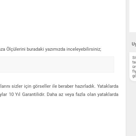
Uy
za Ölçülerini buradaki yazımızda inceleyebilirsiniz;
Si
ta
ür
fi
gö
arını sizler için görseller ile beraber hazırladık. Yataklarda
lar 10 Yıl Garantilidir. Daha az veya fazla olan yataklarda