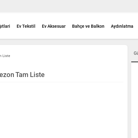
ıtlari
Ev Tekstil
Ev Aksesuar
Bahçe ve Balkon
Aydınlatma
G
m Liste
 Sezon Tam Liste