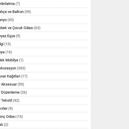
ydınlatma
(7)
ahçe ve Balkon
(59)
anyo
(45)
ebek ve Çocuk Odası
(63)
eyaz Eşya
(9)
lgi
(13)
oya
(16)
lek Mobilya
(1)
ekorasyon
(383)
var Kağıtlari
(17)
v Aksesuar
(59)
v Düzenleme
(26)
 Tekstil
(42)
kirler
(9)
enç Odası
(16)
lı
(2)