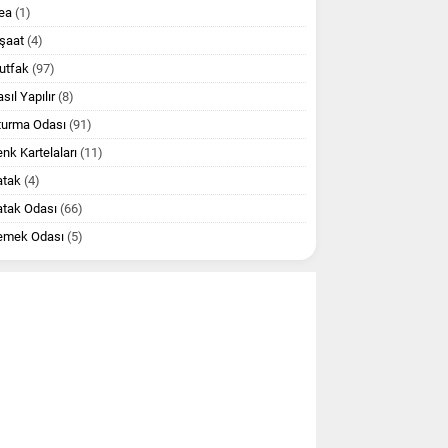
ea
(1)
şaat
(4)
utfak
(97)
sıl Yapılır
(8)
turma Odası
(91)
nk Kartelaları
(11)
atak
(4)
atak Odası
(66)
emek Odası
(5)