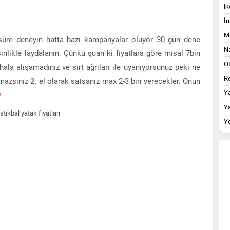
ik
İn
M
üre deneyin hatta bazı kampanyalar oluyor 30 gün dene
Na
inlikle faydalanın. Çünkü şuan ki fiyatlara göre misal 7bin
O
hala alışamadınız ve sırt ağrıları ile uyanıyorsunuz peki ne
Re
mazsınız 2. el olarak satsanız max 2-3 bin verecekler. Onun
Y
♥
Y
Y