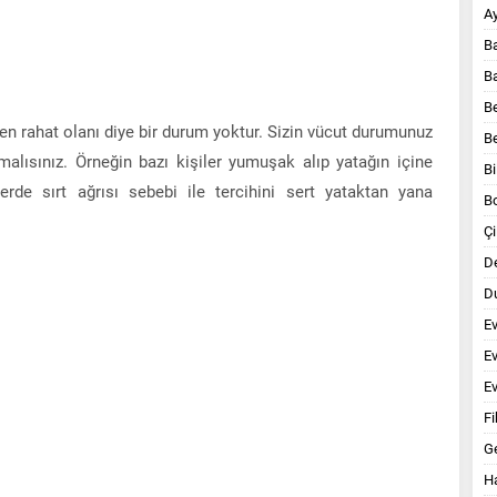
A
B
B
B
ı en rahat olanı diye bir durum yoktur. Sizin vücut durumunuz
B
malısınız. Örneğin bazı kişiler yumuşak alıp yatağın içine
Bi
de sırt ağrısı sebebi ile tercihini sert yataktan yana
B
Çi
D
Du
E
E
Ev
Fi
G
Ha