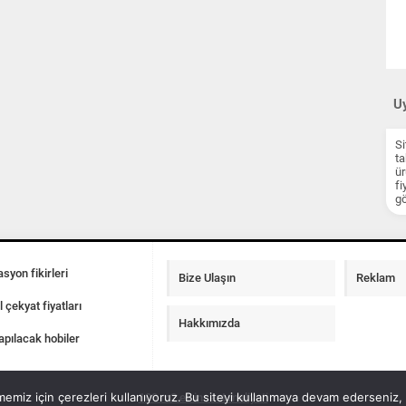
Uy
Si
ta
ür
fi
gö
syon fikirleri
Bize Ulaşın
Reklam
l çekyat fiyatları
Hakkımızda
apılacak hobiler
emiz için çerezleri kullanıyoruz. Bu siteyi kullanmaya devam ederseniz, b
100 m2 ev insaat maliyeti