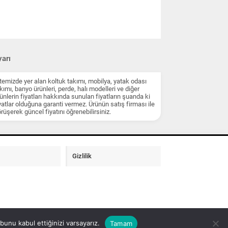
arı
temizde yer alan koltuk takımı, mobilya, yatak odası
kımı, banyo ürünleri, perde, halı modelleri ve diğer
ünlerin fiyatları hakkında sunulan fiyatların şuanda ki
yatlar olduğuna garanti vermez. Ürünün satış firması ile
rüşerek güncel fiyatını öğrenebilirsiniz.
Gizlilik
unu kabul ettiğinizi varsayarız.
Tamam