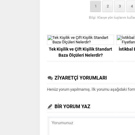
1
2
3
4
Bilgi: Klavye yön tuşlarını kull
Tek Kişilik ve Çift Kişilik Standart
İstikbal
Baza Ölçüleri Nelerdir?
ZİYARETÇİ YORUMLARI
Henüz yorum yapılmamış. İlk yorumu aşağıdaki form ar
BİR YORUM YAZ