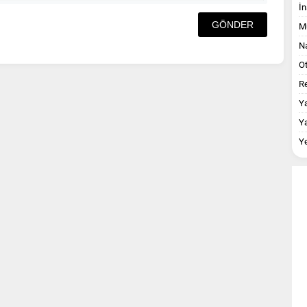
İn
M
Na
O
Re
Y
Y
Y