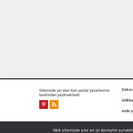
Dekora
Sitemizde yer alan tüm yazılar yazarlarımız
tarafından yazılmaktadır.
istikba
evde y
Web sitemizde size en iyi deneyimi sunabilm