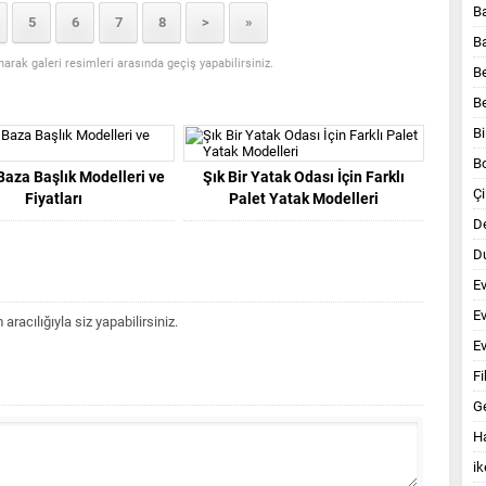
B
5
6
7
8
>
»
B
anarak galeri resimleri arasında geçiş yapabilirsiniz.
B
B
Bi
B
 Baza Başlık Modelleri ve
Şık Bir Yatak Odası İçin Farklı
Çi
Fiyatları
Palet Yatak Modelleri
D
Du
E
E
acılığıyla siz yapabilirsiniz.
Ev
Fi
G
Ha
ik