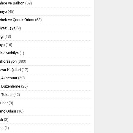
ahçe ve Balkon
(59)
anyo
(45)
ebek ve Çocuk Odası
(63)
eyaz Eşya
(9)
lgi
(13)
oya
(16)
lek Mobilya
(1)
ekorasyon
(383)
var Kağıtlari
(17)
v Aksesuar
(59)
v Düzenleme
(26)
 Tekstil
(42)
kirler
(9)
enç Odası
(16)
lı
(2)
ea
(1)