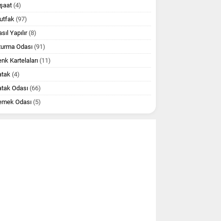
şaat
(4)
utfak
(97)
sıl Yapılır
(8)
turma Odası
(91)
nk Kartelaları
(11)
atak
(4)
atak Odası
(66)
emek Odası
(5)