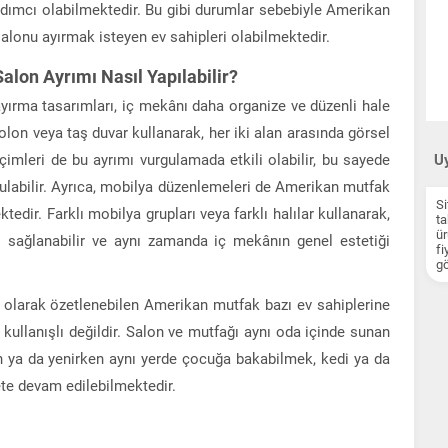
rdımcı olabilmektedir. Bu gibi durumlar sebebiyle Amerikan
lonu ayırmak isteyen ev sahipleri olabilmektedir.
alon Ayrımı Nasıl Yapılabilir?
yırma tasarımları, iç mekânı daha organize ve düzenli hale
r kolon veya taş duvar kullanarak, her iki alan arasında görsel
imleri de bu ayrımı vurgulamada etkili olabilir, bu sayede
Uy
rulabilir. Ayrıca, mobilya düzenlemeleri de Amerikan mutfak
Si
edir. Farklı mobilya grupları veya farklı halılar kullanarak,
ta
ür
ası sağlanabilir ve aynı zamanda iç mekânın genel estetiği
fi
gö
 olarak özetlenebilen Amerikan mutfak bazı ev sahiplerine
e kullanışlı değildir. Salon ve mutfağı aynı oda içinde sunan
n ya da yenirken aynı yerde çocuğa bakabilmek, kedi ya da
bete devam edilebilmektedir.