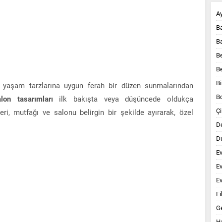
A
B
B
B
B
Bi
 yaşam tarzlarına uygun ferah bir düzen sunmalarından
B
on tasarımları
ilk bakışta veya düşüncede oldukça
Çi
eri, mutfağı ve salonu belirgin bir şekilde ayırarak, özel
D
Du
E
E
Ev
Fi
G
Ha