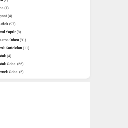
ea
(1)
şaat
(4)
utfak
(97)
sıl Yapılır
(8)
turma Odası
(91)
nk Kartelaları
(11)
atak
(4)
atak Odası
(66)
emek Odası
(5)