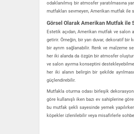
odaklanılmış bir atmosfer yaratılmasına ya
mutfakları sevmeyen, Amerikan mutfak ile sa
Görsel Olarak Amerikan Mutfak ile S
Estetik açıdan, Amerikan mutfak ve salon a
getirir. Örneğin, bir yarı duvar, dekoratif bi
bir ayrım sağlanabilir. Renk ve malzeme seç
her iki alanda da özgün bir atmosfer oluştu
ve salon ayırma konseptini destekleyebilmekt
her iki alanın belirgin bir şekilde ayrılm
güçlendirebilir.
Mutfakla oturma odası birleşik dekorasyon
göre kullanışlı iken bazı ev sahiplerine gör
bu mutfak şekli sayesinde yemek yapılırke
köpekler izlenilebilir veya misafirlerle soh