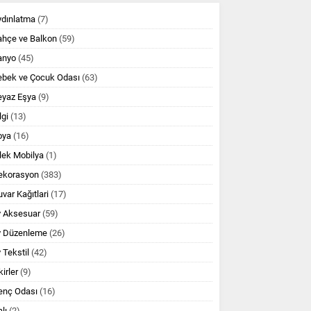
ydınlatma
(7)
ahçe ve Balkon
(59)
anyo
(45)
ebek ve Çocuk Odası
(63)
eyaz Eşya
(9)
lgi
(13)
oya
(16)
lek Mobilya
(1)
ekorasyon
(383)
var Kağıtlari
(17)
v Aksesuar
(59)
v Düzenleme
(26)
 Tekstil
(42)
kirler
(9)
enç Odası
(16)
lı
(2)