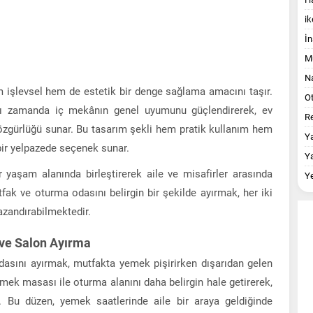
ik
İn
M
Na
işlevsel hem de estetik bir denge sağlama amacını taşır.
O
nı zamanda iç mekânın genel uyumunu güçlendirerek, ev
Re
 özgürlüğü sunar. Bu tasarım şekli hem pratik kullanım hem
Y
bir yelpazede seçenek sunar.
Y
ir yaşam alanında birleştirerek aile ve misafirler arasında
Y
utfak ve oturma odasını belirgin bir şekilde ayırmak, her iki
azandırabilmektedir.
 ve Salon Ayırma
odasını ayırmak, mutfakta yemek pişirirken dışarıdan gelen
emek masası ile oturma alanını daha belirgin hale getirerek,
r. Bu düzen, yemek saatlerinde aile bir araya geldiğinde