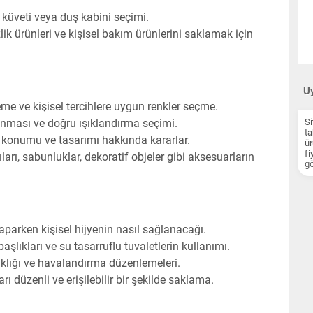
küveti veya duş kabini seçimi.
k ürünleri ve kişisel bakım ürünlerini saklamak için
Uy
me ve kişisel tercihlere uygun renkler seçme.
nması ve doğru ışıklandırma seçimi.
Si
ta
 konumu ve tasarımı hakkında kararlar.
ür
fi
rı, sabunluklar, dekoratif objeler gibi aksesuarların
gö
parken kişisel hijyenin nasıl sağlanacağı.
şlıkları ve su tasarruflu tuvaletlerin kullanımı.
klığı ve havalandırma düzenlemeleri.
düzenli ve erişilebilir bir şekilde saklama.