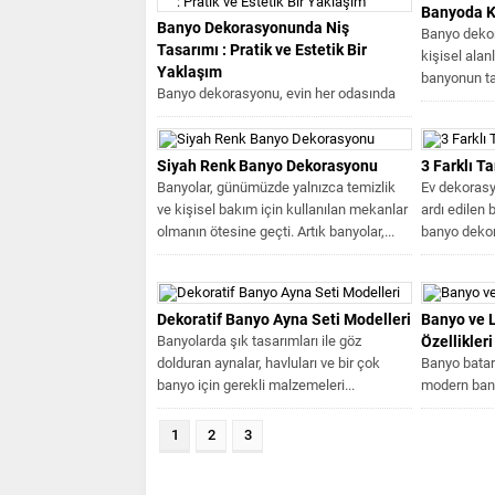
Banyoda Ku
Banyo Dekorasyonunda Niş
Banyo dekor
Tasarımı : Pratik ve Estetik Bir
kişisel alan
Yaklaşım
banyonun tas
Banyo dekorasyonu, evin her odasında
özel bir yer tutar. Bu özel mekânın
işlevsel ve estetik...
Siyah Renk Banyo Dekorasyonu
3 Farklı 
Banyolar, günümüzde yalnızca temizlik
Ev dekorasy
ve kişisel bakım için kullanılan mekanlar
ardı edilen 
olmanın ötesine geçti. Artık banyolar,...
banyo dekor
Dekoratif Banyo Ayna Seti Modelleri
Banyo ve 
Banyolarda şık tasarımları ile göz
Özellikleri
dolduran aynalar, havluları ve bir çok
Banyo batar
banyo için gerekli malzemeleri...
modern bany
öneme sahip
Geleneksel.
1
2
3