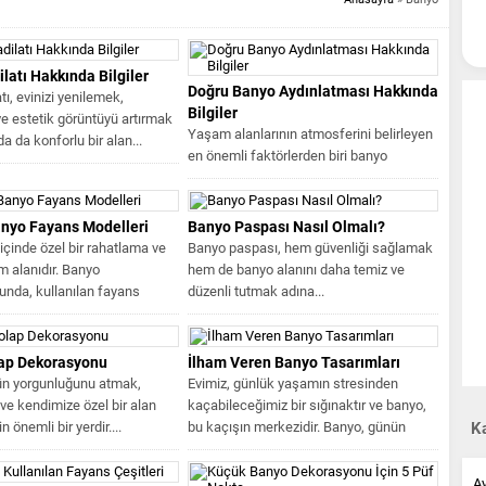
latı Hakkında Bilgiler
Doğru Banyo Aydınlatması Hakkında
tı, evinizi yenilemek,
Bilgiler
 ve estetik görüntüyü artırmak
Yaşam alanlarının atmosferini belirleyen
 da konforlu bir alan...
en önemli faktörlerden biri banyo
aydınlatması modelleridir. Ortamın sakin
ya da...
anyo Fayans Modelleri
Banyo Paspası Nasıl Olmalı?
içinde özel bir rahatlama ve
Banyo paspası, hem güvenliği sağlamak
m alanıdır. Banyo
hem de banyo alanını daha temiz ve
nda, kullanılan fayans
düzenli tutmak adına...
ap Dekorasyonu
İlham Veren Banyo Tasarımları
ün yorgunluğunu atmak,
Evimiz, günlük yaşamın stresinden
ve kendimize özel bir alan
kaçabileceğimiz bir sığınaktır ve banyo,
 önemli bir yerdir....
bu kaçışın merkezidir. Banyo, günün
Ka
yorgunluğunu...
A