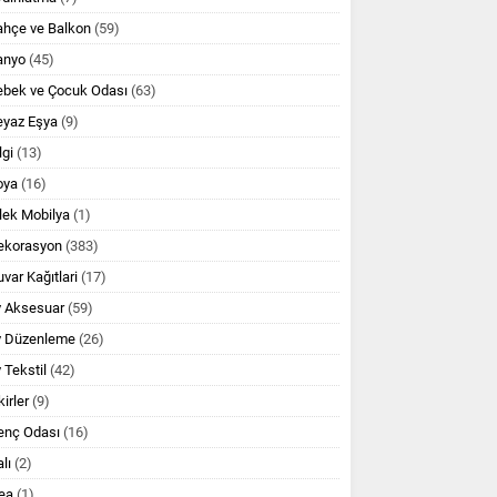
ahçe ve Balkon
(59)
anyo
(45)
ebek ve Çocuk Odası
(63)
eyaz Eşya
(9)
lgi
(13)
oya
(16)
lek Mobilya
(1)
ekorasyon
(383)
var Kağıtlari
(17)
v Aksesuar
(59)
v Düzenleme
(26)
 Tekstil
(42)
kirler
(9)
enç Odası
(16)
lı
(2)
ea
(1)