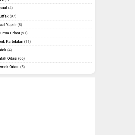
şaat
(4)
utfak
(97)
sıl Yapılır
(8)
turma Odası
(91)
nk Kartelaları
(11)
atak
(4)
atak Odası
(66)
emek Odası
(5)