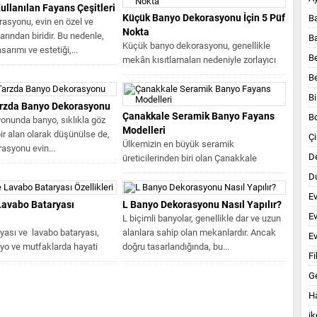
llanılan Fayans Çeşitleri
Küçük Banyo Dekorasyonu İçin 5 Püf
B
asyonu, evin en özel ve
Nokta
larından biridir. Bu nedenle,
B
Küçük banyo dekorasyonu, genellikle
arımı ve estetiği,...
B
mekân kısıtlamaları nedeniyle zorlayıcı
olabilir, ancak doğru tasarım ve
B
dekorasyon teknikleriyle...
Bi
Tarzda Banyo Dekorasyonu
Çanakkale Seramik Banyo Fayans
B
onunda banyo, sıklıkla göz
Modelleri
bir alan olarak düşünülse de,
Çi
Ülkemizin en büyük seramik
asyonu evin...
D
üreticilerinden biri olan Çanakkale
Seramik ,yenilikçi ve çağdaş tasarımları
Du
ile her...
E
Lavabo Bataryası
L Banyo Dekorasyonu Nasıl Yapılır?
E
L biçimli banyolar, genellikle dar ve uzun
yası ve lavabo bataryası,
alanlara sahip olan mekanlardır. Ancak
Ev
o ve mutfaklarda hayati
doğru tasarlandığında, bu...
Fi
 “plumbinge” bileşenleridir.
..
G
Ha
ik