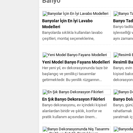
Banyo
Banyolar İçin En İyi Lavabo
Banyo Tadi
Modelleri
Banyo tadila
Banyolarda sıklıkla kullanılan lavabo
işlevselliği
çeşitleri, montaj seçeneklerine,
aynı zamanda
boyutlarına ve tasarımlarına göre
çeşitlilik gösterir. Duvara monte...
Yeni Model Banyo Fayans Modelleri
Resimli B
Her yeni yıl, ev dekorasyonunda taze bir
Banyo, evin 
başlangıç ve yenilikçi tasarımlar
kişisel bakı
getirmektedir. Bu yenilik rüzgarının...
dekorasyonu
modelleri...
En Şık Banyo Dekorasyon Fikirleri
Banyo Dol
Banyo dekorasyonu, ev içindeki kişisel
Banyo, gün
alanlardan biridir ve şıklık, konfor ve
rahatlamak 
pratik kullanım açısından önem...
yaratmak için