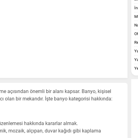
İn
M
Na
O
Re
Y
Y
Y
me açısından önemli bir alanı kapsar. Banyo, kişisel
ı olan bir mekandır. İşte banyo kategorisi hakkında:
zenlemesi hakkında kararlar almak.
ik, mozaik, alçıpan, duvar kağıdı gibi kaplama