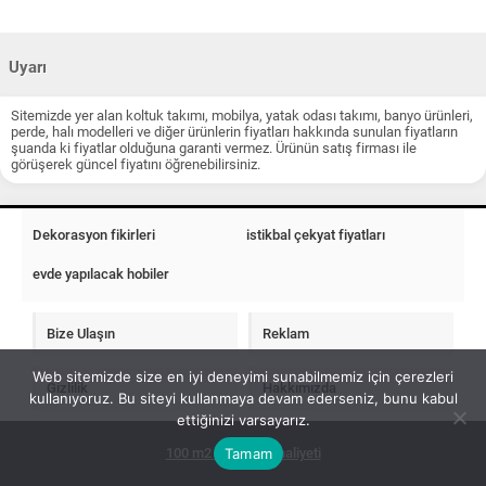
Uyarı
Sitemizde yer alan koltuk takımı, mobilya, yatak odası takımı, banyo ürünleri,
perde, halı modelleri ve diğer ürünlerin fiyatları hakkında sunulan fiyatların
şuanda ki fiyatlar olduğuna garanti vermez. Ürünün satış firması ile
görüşerek güncel fiyatını öğrenebilirsiniz.
Dekorasyon fikirleri
istikbal çekyat fiyatları
evde yapılacak hobiler
Bize Ulaşın
Reklam
Web sitemizde size en iyi deneyimi sunabilmemiz için çerezleri
Gizlilik
Hakkımızda
kullanıyoruz. Bu siteyi kullanmaya devam ederseniz, bunu kabul
ettiğinizi varsayarız.
Tamam
100 m2 ev insaat maliyeti