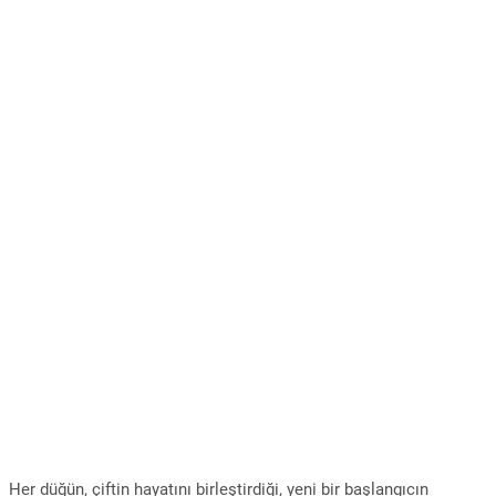
Her düğün, çiftin hayatını birleştirdiği, yeni bir başlangıcın