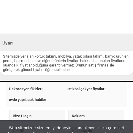
Uyarı
Sitemizde yer alan koltuk takımı, mobilya, yatak odası takımı, banyo ürünleri,
perde, halı modelleri ve diğer ürünlerin fiyatları hakkında sunulan fiyatların
şuanda ki fiyatlar olduğuna garanti vermez. Ürünün satış firması ile
görüşerek güncel fiyatını öğrenebilirsiniz.
Dekorasyon fikirleri
istikbal çekyat fiyatları
evde yapılacak hobiler
Bize Ulaşın
Reklam
Web sitemizde size en iyi deneyimi sunabilmemiz için çerezleri
Gizlilik
Hakkımızda