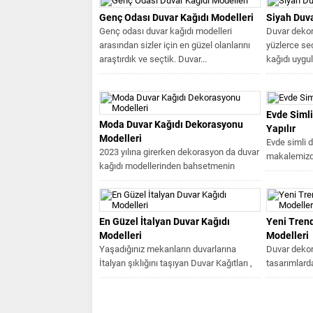
Genç Odası Duvar Kağıdı Modelleri
Siyah Duva
Genç odası duvar kağıdı modelleri
Duvar dekora
arasından sizler için en güzel olanlarını
yüzlerce se
araştırdık ve seçtik. Duvar...
kağıdı uygul
desenleri,...
Evde Simli
Moda Duvar Kağıdı Dekorasyonu
Yapılır
Modelleri
Evde simli d
2023 yılına girerken dekorasyon da duvar
makalemizde
kağıdı modellerinden bahsetmenin
takipçilerim
zamanı gelmiştir. En şık duvar
Pratik...
kağıtlarını...
En Güzel İtalyan Duvar Kağıdı
Yeni Trend
Modelleri
Modelleri
Yaşadığınız mekanların duvarlarına
Duvar dekor
İtalyan şıklığını taşıyan Duvar Kağıtları ,
tasarımlarda
silinebilir ve yıkanabilir olma özellikleri
,dayanıklı v
ile...
için...