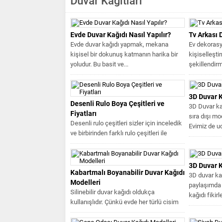
Duvar Kağıtlari
Evde Duvar Kağıdı Nasıl Yapılır?
Tv Arkası 
Evde duvar kağıdı yapmak, mekana
Ev dekorasy
kişisel bir dokunuş katmanın harika bir
kişiselleşt
yoludur. Bu basit ve...
şekillendirm
karşımıza çı
3D Duvar K
Desenli Rulo Boya Çeşitleri ve
3D Duvar ka
Fiyatları
sıra dışı mo
Desenli rulo çeşitleri sizler için inceledik
Evimiz de uc
ve birbirinden farklı rulo çeşitleri ile
karşılaştık. Güzel okurlarımız...
3D Duvar K
Kabartmalı Boyanabilir Duvar Kağıdı
3D duvar ka
Modelleri
paylaşımda 
Silinebilir duvar kağıdı oldukça
kağıdı fikirl
kullanışlıdır. Çünkü evde her türlü cisim
duvara temas edebilir ve boyanmasına...