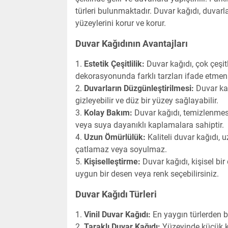
türleri bulunmaktadır. Duvar kağıdı, duva
yüzeylerini korur ve korur.
Duvar Kağıdının Avantajları
Estetik Çeşitlilik:
Duvar kağıdı, çok çeşitl
dekorasyonunda farklı tarzları ifade etmeni
Duvarların Düzgünleştirilmesi:
Duvar kağ
gizleyebilir ve düz bir yüzey sağlayabilir.
Kolay Bakım:
Duvar kağıdı, temizlenmesi
veya suya dayanıklı kaplamalara sahiptir.
Uzun Ömürlülük:
Kaliteli duvar kağıdı, 
çatlamaz veya soyulmaz.
Kişiselleştirme:
Duvar kağıdı, kişisel bi
uygun bir desen veya renk seçebilirsiniz.
Duvar Kağıdı Türleri
Vinil Duvar Kağıdı:
En yaygın türlerden bi
Taraklı Duvar Kağıdı:
Yüzeyinde küçük ka