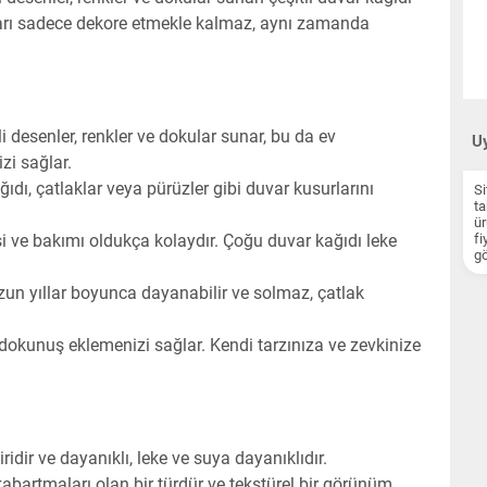
rları sadece dekore etmekle kalmaz, aynı zamanda
i desenler, renkler ve dokular sunar, bu da ev
Uy
zi sağlar.
ıdı, çatlaklar veya pürüzler gibi duvar kusurlarını
Si
ta
ür
 ve bakımı oldukça kolaydır. Çoğu duvar kağıdı leke
fi
gö
uzun yıllar boyunca dayanabilir ve solmaz, çatlak
r dokunuş eklemenizi sağlar. Kendi tarzınıza ve zevkinize
ridir ve dayanıklı, leke ve suya dayanıklıdır.
bartmaları olan bir türdür ve tekstürel bir görünüm