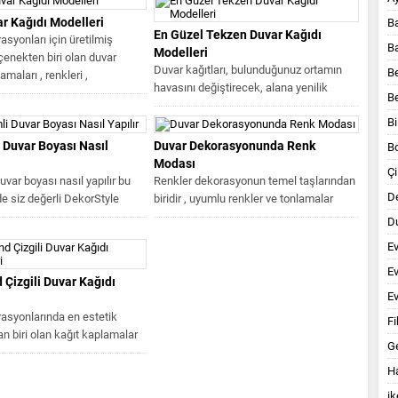
r Kağıdı Modelleri
B
En Güzel Tekzen Duvar Kağıdı
syonları için üretilmiş
B
Modelleri
çenekten biri olan duvar
Duvar kağıtları, bulunduğunuz ortamın
B
amaları , renkleri ,
havasını değiştirecek, alana yenilik
B
katacak materyallerdir. Duvar kağıdı
Bi
modelleri klasik, vintage...
 Duvar Boyası Nasıl
Duvar Dekorasyonunda Renk
B
Modası
Çi
uvar boyası nasıl yapılır bu
Renkler dekorasyonun temel taşlarından
D
 siz değerli DekorStyle
biridir , uyumlu renkler ve tonlamalar
ize anlatmaya çalıştık.
dekorasyonu ortaya çıkaran en önemli...
Du
E
E
 Çizgili Duvar Kağıdı
Ev
asyonlarında en estetik
Fi
n biri olan kağıt kaplamalar
G
e dekoratif ürünler olduğu
Ha
ik