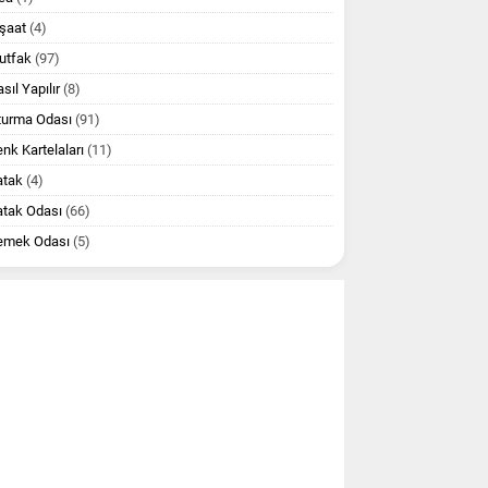
şaat
(4)
utfak
(97)
sıl Yapılır
(8)
turma Odası
(91)
nk Kartelaları
(11)
atak
(4)
atak Odası
(66)
emek Odası
(5)