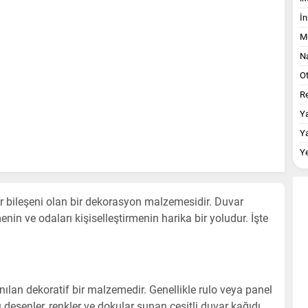
İn
M
Na
O
Re
Y
Y
Y
 bileşeni olan bir dekorasyon malzemesidir. Duvar
nin ve odaları kişiselleştirmenin harika bir yoludur. İşte
nılan dekoratif bir malzemedir. Genellikle rulo veya panel
klı desenler, renkler ve dokular sunan çeşitli duvar kağıdı