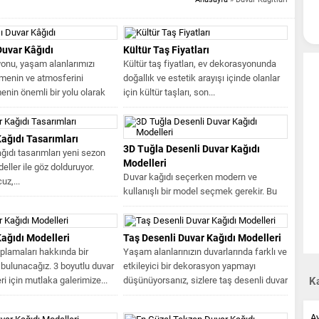
Duvar Kâğıdı
Kültür Taş Fiyatları
onu, yaşam alanlarımızı
Kültür taş fiyatları, ev dekorasyonunda
irmenin ve atmosferini
doğallık ve estetik arayışı içinde olanlar
enin önemli bir yolu olarak
için kültür taşları, son...
kar. Bu...
ağıdı Tasarımları
3D Tuğla Desenli Duvar Kağıdı
ğıdı tasarımları yeni sezon
Modelleri
deller ile göz dolduruyor.
Duvar kağıdı seçerken modern ve
uz,...
kullanışlı bir model seçmek gerekir. Bu
nedenle tuğla desenli duvar...
ağıdı Modelleri
Taş Desenli Duvar Kağıdı Modelleri
plamaları hakkında bir
Yaşam alanlarınızın duvarlarında farklı ve
bulunacağız. 3 boyutlu duvar
etkileyici bir dekorasyon yapmayı
eri için mutlaka galerimize...
düşünüyorsanız, sizlere taş desenli duvar
Ka
kağıtlarını...
A