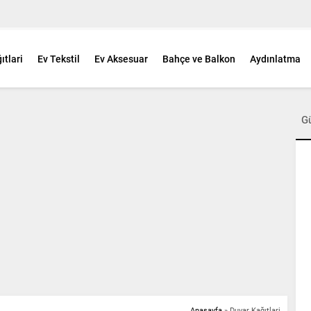
ıtlari
Ev Tekstil
Ev Aksesuar
Bahçe ve Balkon
Aydınlatma
G
Anasayfa
»
Duvar Kağıtlari