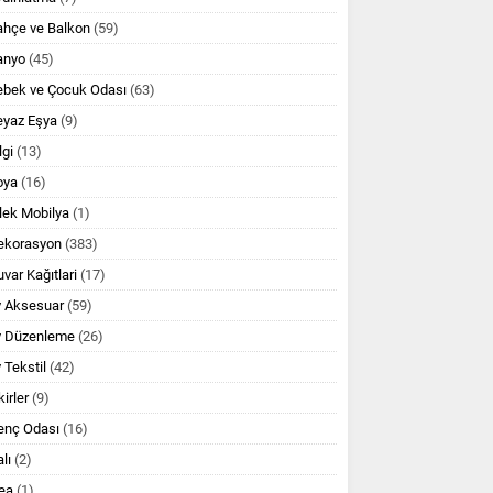
ahçe ve Balkon
(59)
anyo
(45)
ebek ve Çocuk Odası
(63)
eyaz Eşya
(9)
lgi
(13)
oya
(16)
lek Mobilya
(1)
ekorasyon
(383)
var Kağıtlari
(17)
v Aksesuar
(59)
v Düzenleme
(26)
 Tekstil
(42)
kirler
(9)
enç Odası
(16)
lı
(2)
ea
(1)