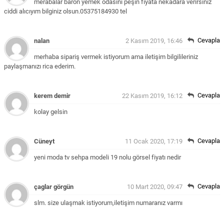
merabalar baron yemek odasını peşin fiyata nekadara verirsiniz
ciddi alıcıyım bilginiz olsun.05375184930 tel
Cevapla
nalan
2 Kasım 2019, 16:46
merhaba sipariş vermek istiyorum ama iletişim bilgilileriniz
paylaşmanızı rica ederim.
Cevapla
kerem demir
22 Kasım 2019, 16:12
kolay gelsin
Cevapla
Cüneyt
11 Ocak 2020, 17:19
yeni moda tv sehpa modeli 19 nolu görsel fiyatı nedir
Cevapla
çaglar görgün
10 Mart 2020, 09:47
slm. size ulaşmak istiyorum,iletişim numaranız varmı