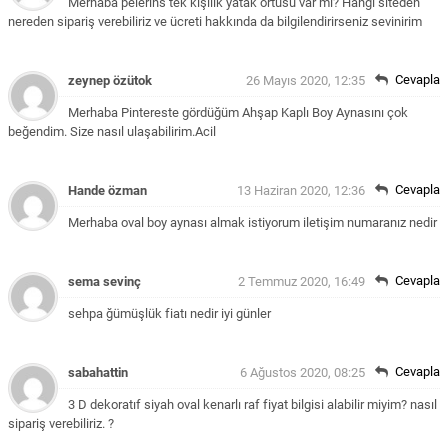
Merhaba pelerins tek kişilik yatak örtüsü var mı?
Hangi siteden
nereden sipariş verebiliriz ve ücreti hakkında da bilgilendirirseniz sevinirim
Cevapla
zeynep özütok
26 Mayıs 2020, 12:35
Merhaba
Pintereste gördüğüm Ahşap Kaplı Boy Aynasını çok
beğendim. Size nasıl ulaşabilirim.Acil
Cevapla
Hande özman
13 Haziran 2020, 12:36
Merhaba oval boy aynası almak istiyorum iletişim numaranız nedir
Cevapla
sema sevinç
2 Temmuz 2020, 16:49
sehpa ğümüşlük fiatı nedir iyi günler
Cevapla
sabahattin
6 Ağustos 2020, 08:25
3 D dekoratıf siyah oval kenarlı raf fiyat bilgisi alabilir miyim? nasıl
sipariş verebiliriz. ?