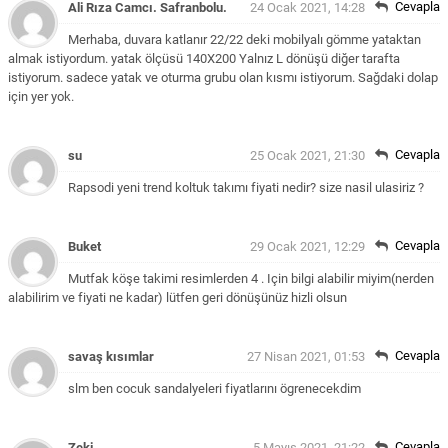
Cevapla
Ali Rıza Camcı. Safranbolu.
24 Ocak 2021, 14:28
Merhaba, duvara katlanır 22/22 deki mobilyalı gömme yataktan
almak istiyordum. yatak ölçüsü 140X200 Yalnız L dönüşü diğer tarafta
istiyorum. sadece yatak ve oturma grubu olan kısmı istiyorum. Sağdaki dolap
için yer yok.
Cevapla
su
25 Ocak 2021, 21:30
Rapsodi yeni trend koltuk takımı fiyati nedir? size nasil ulasiriz ?
Cevapla
Buket
29 Ocak 2021, 12:29
Mutfak köşe takimi resimlerden 4 . Için bilgi alabilir miyim(nerden
alabilirim ve fiyati ne kadar) lütfen geri dönüşünüz hizli olsun
Cevapla
savaş kısımlar
27 Nisan 2021, 01:53
slm ben cocuk sandalyeleri fiyatlarını ögrenecekdim
Cevapla
Zeki
5 Mayıs 2021, 21:22