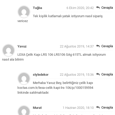
Cevapla
Tuğba
6 Ekim 2020, 20:42
Tek kişilik katlamalı yatak istiyorum nasıl sipariş
vericez
Cevapla
Yavuz
22 Ağustos 2019, 14:37
LEXA Çelik Kapı LRS 106 LRS106 SAg 615TL almak istiyorum
nasıl ala bilirim
Cevapla
styledekor
22 Ağustos 2019, 15:36
Merhaba Yavuz Bey, belirttiğiniz çelik kapı
koctas.com.tr/lexa-celik-kapi-lrs-106/p/1000159594
linkinde satılmaktadır.
Cevapla
Murat
1 Haziran 2020, 18:10