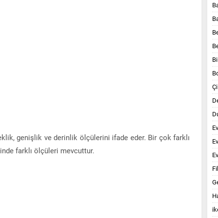
B
B
B
B
Bi
B
Çi
D
Du
E
lik, genişlik ve derinlik ölçülerini ifade eder. Bir çok farklı
E
nde farklı ölçüleri mevcuttur.
Ev
Fi
G
Ha
ik