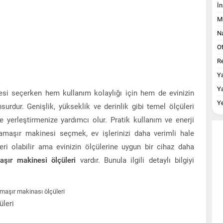
İn
M
Na
O
Re
Y
Y
si seçerken hem kullanım kolaylığı için hem de evinizin
Y
surdur. Genişlik, yükseklik ve derinlik gibi temel ölçüleri
yerleştirmenize yardımcı olur. Pratik kullanım ve enerji
 çamaşır makinesi seçmek, ev işlerinizi daha verimli hale
leri olabilir ama evinizin ölçülerine uygun bir cihaz daha
şır makinesi ölçüleri
vardır. Bunula ilgili detaylı bilgiyi
leri