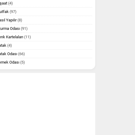
şaat
(4)
utfak
(97)
sıl Yapılır
(8)
turma Odası
(91)
nk Kartelaları
(11)
atak
(4)
atak Odası
(66)
emek Odası
(5)