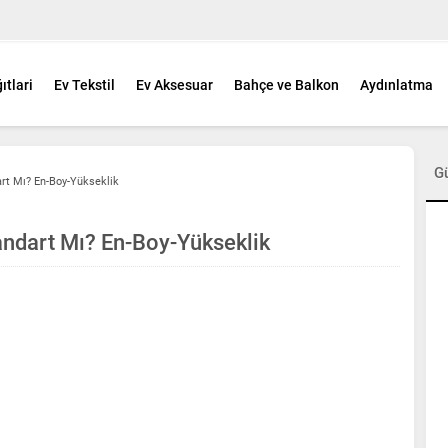
ıtlari
Ev Tekstil
Ev Aksesuar
Bahçe ve Balkon
Aydınlatma
G
rt Mı? En-Boy-Yükseklik
andart Mı? En-Boy-Yükseklik