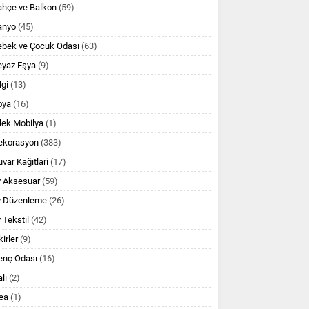
ahçe ve Balkon
(59)
anyo
(45)
ebek ve Çocuk Odası
(63)
eyaz Eşya
(9)
lgi
(13)
oya
(16)
lek Mobilya
(1)
ekorasyon
(383)
var Kağıtlari
(17)
v Aksesuar
(59)
v Düzenleme
(26)
 Tekstil
(42)
kirler
(9)
enç Odası
(16)
lı
(2)
ea
(1)