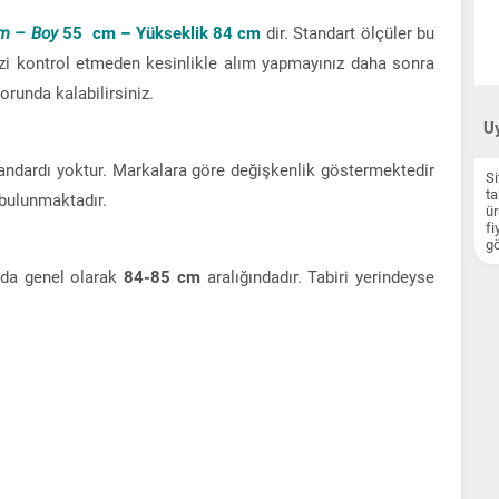
m – Boy
55 cm – Yükseklik 84 cm
dir. Standart ölçüler bu
izi kontrol etmeden kesinlikle alım yapmayınız daha sonra
runda kalabilirsiniz.
Uy
andardı yoktur. Markalara göre değişkenlik göstermektedir
Si
ta
 bulunmaktadır.
ür
fi
gö
da genel olarak
84-85 cm
aralığındadır. Tabiri yerindeyse