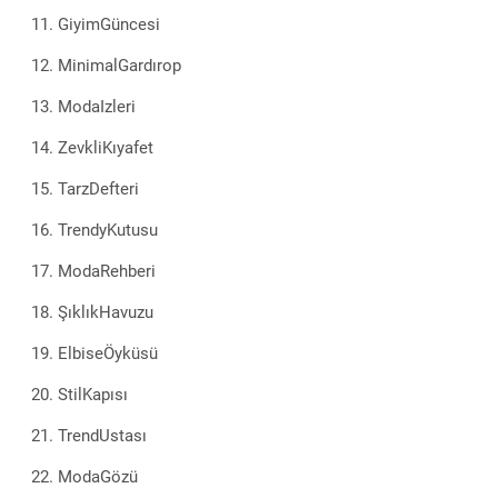
GiyimGüncesi
MinimalGardırop
ModaIzleri
ZevkliKıyafet
TarzDefteri
TrendyKutusu
ModaRehberi
ŞıklıkHavuzu
ElbiseÖyküsü
StilKapısı
TrendUstası
ModaGözü