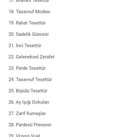
Ahenkli Tesettür
Tasavvuf Modası
Rahat Tesettür
Sadelik Güncesi
İnci Tesettür
Geleneksel Zerafet
Perde Tesettür
Tasavvuf Tesettür
Büyülü Tesettür
Ay Işığı Dokuları
Zarif Kumaşlar
Pardesü Prensesi
Vizyon Vual