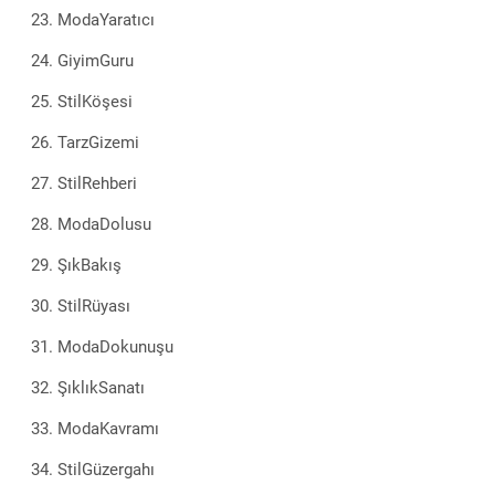
ModaYaratıcı
GiyimGuru
StilKöşesi
TarzGizemi
StilRehberi
ModaDolusu
ŞıkBakış
StilRüyası
ModaDokunuşu
ŞıklıkSanatı
ModaKavramı
StilGüzergahı