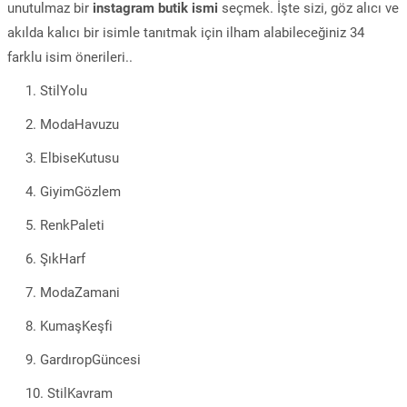
unutulmaz bir
instagram butik ismi
seçmek. İşte sizi, göz alıcı ve
akılda kalıcı bir isimle tanıtmak için ilham alabileceğiniz 34
farklu isim önerileri..
StilYolu
ModaHavuzu
ElbiseKutusu
GiyimGözlem
RenkPaleti
ŞıkHarf
ModaZamani
KumaşKeşfi
GardıropGüncesi
StilKavram