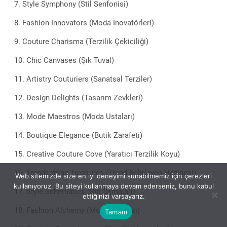
Style Symphony (Stil Senfonisi)
Fashion Innovators (Moda İnovatörleri)
Couture Charisma (Terzilik Çekiciliği)
Chic Canvases (Şık Tuval)
Artistry Couturiers (Sanatsal Terziler)
Design Delights (Tasarım Zevkleri)
Mode Maestros (Moda Ustaları)
Boutique Elegance (Butik Zarafeti)
Creative Couture Cove (Yaratıcı Terzilik Koyu)
Trendsetting Treasures (Trend Belirleyen Hazinesi)
Web sitemizde size en iyi deneyimi sunabilmemiz için çerezleri
kullanıyoruz. Bu siteyi kullanmaya devam ederseniz, bunu kabul
Style Schematics (Stil Şemaları)
ettiğinizi varsayarız.
Fashion Alchemy (Moda Simyası)
Tamam