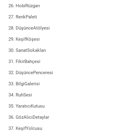
HobiRüzgarı
RenkPaleti
DüşünceAtölyesi
KeşifKöşesi
SanatSokakları
FikirBahçesi
DüşüncePenceresi
BilgiGalerisi
RuhSesi
YaratıcıKutusu
GözAlıcıDetaylar
KeşifYolcusu