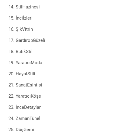
StilHazinesi
İnciİzleri
ŞıkVitrin
GardıropGüzeli
ButikStil
YaratıcıModa
HayatStili
SanatEsintisi
YaratıcıKöşe
İnceDetaylar
ZamanTüneli
DüşGemi