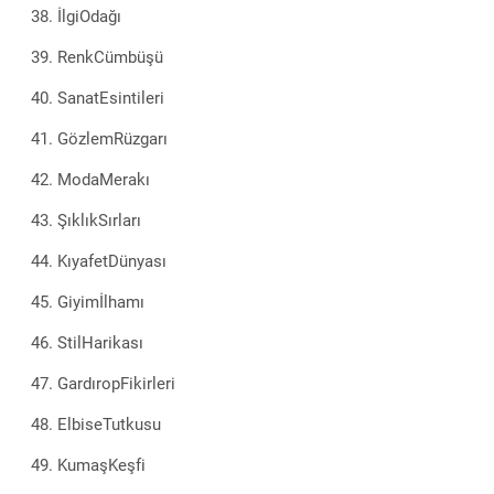
İlgiOdağı
RenkCümbüşü
SanatEsintileri
GözlemRüzgarı
ModaMerakı
ŞıklıkSırları
KıyafetDünyası
Giyimİlhamı
StilHarikası
GardıropFikirleri
ElbiseTutkusu
KumaşKeşfi