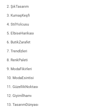
ŞıkTasarım
KumaşKeşfi
StilYolcusu
ElbiseHarikası
ButikZarafet
Trendİzleri
RenkPaleti
ModaFikirleri
ModaEsintisi
GüzellikNoktası
Giyimİlhamı
TasarımDünyası