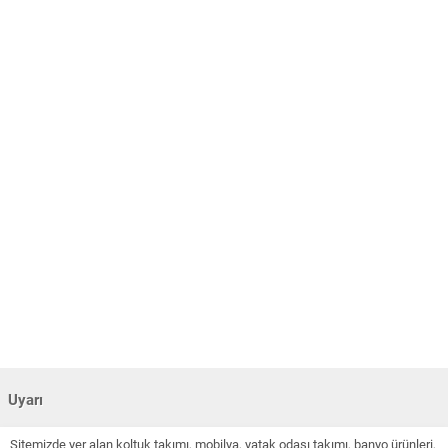
Uyarı
Sitemizde yer alan koltuk takımı, mobilya, yatak odası takımı, banyo ürünleri,