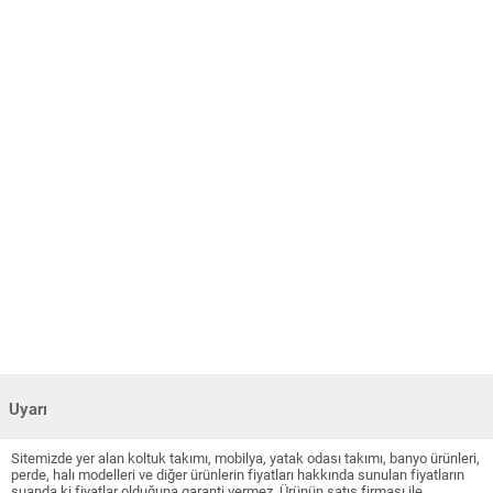
Uyarı
Sitemizde yer alan koltuk takımı, mobilya, yatak odası takımı, banyo ürünleri,
perde, halı modelleri ve diğer ürünlerin fiyatları hakkında sunulan fiyatların
şuanda ki fiyatlar olduğuna garanti vermez. Ürünün satış firması ile