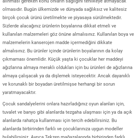
alınması gereken konu onların sağlığını tehlikeye atmayacak
olmasıdır. Bugün ülkemizde ve dünyada sağlıksız ve kalitesiz
birçok çocuk ürünü üretilmekte ve piyasaya sürülmektedir.
Sizlerde alacağınız ürünlerin boyalarına dikkat etmeli ve
kullanılan malzemeleri göz önüne almalısınız. Kullanılan boya ve
malzemelerin kanserojen madde içermediğini dikkate
almalısınız. Bu ürünler içinde ürünlerin boyalarının da kolay
çıkmaması önemlidir. Küçük yaşta ki çocuklar her maddeyi
ağızlarına almaya meraklı oldukları için bu ürünleri de ağızlarına
almaya çalışacak ya da dişlemek isteyecektir. Ancak dayanıklı
ve korunaklı bir boyadan üretilmişse herhangi bir sorun
yaratmayacaktır.
Çocuk sandalyelerini onlara hazırladığınız oyun alanları için,
tuvalet ve banyo gibi alanlarda tezgaha ulaşması için ya da açık
alanlarda rahatça kullanması için tercih edebilirsiniz. Bu
alanlarda birbirinden farklı ve çocuklarınıza uygun modeller
bulabilirsiniz. Ayrıca Tekzen mağazalarında birbirinden farklı