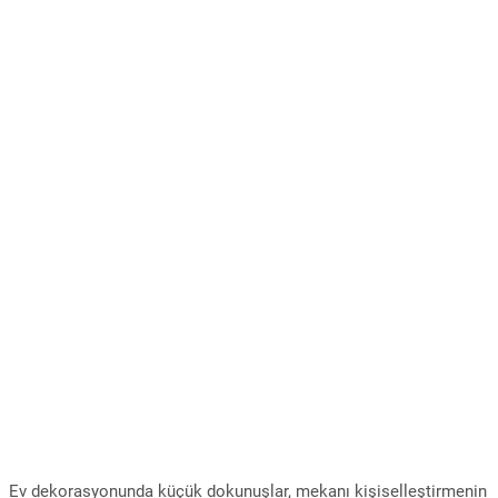
Ev dekorasyonunda küçük dokunuşlar, mekanı kişiselleştirmenin