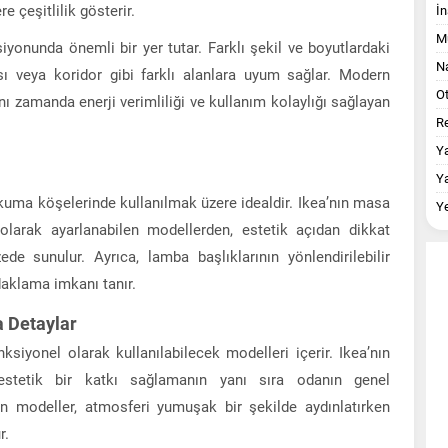
e çeşitlilik gösterir.
İn
M
iyonunda önemli bir yer tutar. Farklı şekil ve boyutlardaki
Na
ı veya koridor gibi farklı alanlara uyum sağlar. Modern
O
ynı zamanda enerji verimliliği ve kullanım kolaylığı sağlayan
Re
Y
Y
kuma köşelerinde kullanılmak üzere idealdir. Ikea’nın masa
Y
 olarak ayarlanabilen modellerden, estetik açıdan dikkat
de sunulur. Ayrıca, lamba başlıklarının yönlendirilebilir
odaklama imkanı tanır.
 Detaylar
siyonel olarak kullanılabilecek modelleri içerir. Ikea’nın
estetik bir katkı sağlamanın yanı sıra odanın genel
en modeller, atmosferi yumuşak bir şekilde aydınlatırken
r.