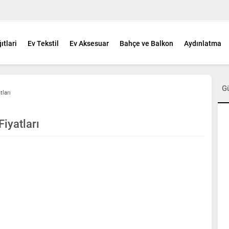
ıtlari
Ev Tekstil
Ev Aksesuar
Bahçe ve Balkon
Aydınlatma
G
tları
iyatları