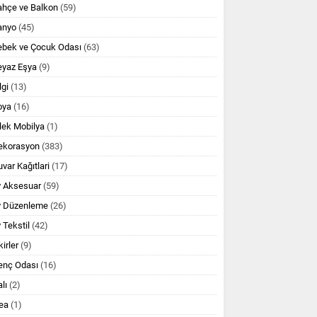
ahçe ve Balkon
(59)
anyo
(45)
ebek ve Çocuk Odası
(63)
eyaz Eşya
(9)
lgi
(13)
oya
(16)
lek Mobilya
(1)
ekorasyon
(383)
var Kağıtlari
(17)
v Aksesuar
(59)
v Düzenleme
(26)
 Tekstil
(42)
kirler
(9)
enç Odası
(16)
lı
(2)
ea
(1)