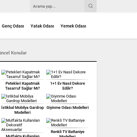
Genç Odası
Yatak Odası
Yemek Odası
üncel Konular
Petekleri Kapatmak
1+1 Ev Nasıl Dekore
Tasarruf Sağlar Mı?
Edilir?
İstikbal Mobilya Gardrop
Giyinme Odası Modelleri
Modelleri
Renkli TV Battaniye
Mutfakta Kullanılan
Modelleri