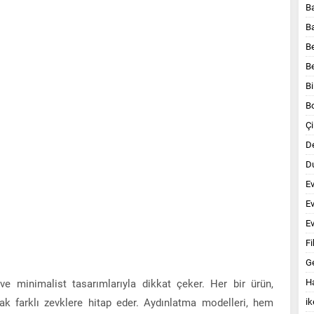
B
B
B
B
Bi
B
Çi
D
Du
E
E
Ev
Fi
G
Ha
e minimalist tasarımlarıyla dikkat çeker. Her bir ürün,
arak farklı zevklere hitap eder. Aydınlatma modelleri, hem
ik