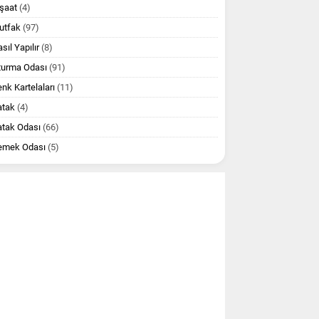
şaat
(4)
utfak
(97)
sıl Yapılır
(8)
turma Odası
(91)
nk Kartelaları
(11)
atak
(4)
atak Odası
(66)
emek Odası
(5)