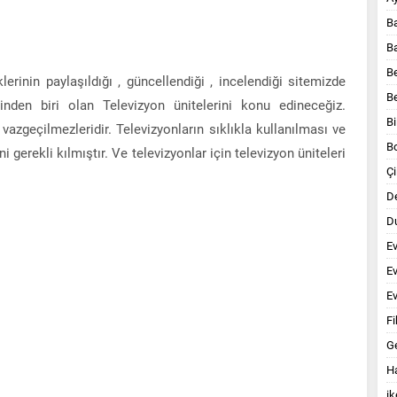
B
B
B
erinin paylaşıldığı , güncellendiği , incelendiği sitemizde
B
den biri olan Televizyon ünitelerini konu edineceğiz.
Bi
 vazgeçilmezleridir. Televizyonların sıklıkla kullanılması ve
B
gerekli kılmıştır. Ve televizyonlar için televizyon üniteleri
Çi
D
Du
E
E
Ev
Fi
G
Ha
ik