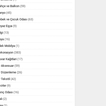
ahçe ve Balkon
(59)
anyo
(45)
ebek ve Çocuk Odası
(63)
eyaz Eşya
(9)
lgi
(13)
oya
(16)
lek Mobilya
(1)
ekorasyon
(383)
var Kağıtlari
(17)
v Aksesuar
(59)
v Düzenleme
(26)
 Tekstil
(42)
kirler
(9)
enç Odası
(16)
lı
(2)
ea
(1)