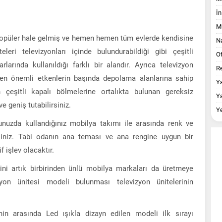
İn
M
popüler hale gelmiş ve hemen hemen tüm evlerde kendisine
Na
leri televizyonları içinde bulundurabildiği gibi çeşitli
O
arında kullanıldığı farklı bir alandır. Ayrıca televizyon
Re
 en önemli etkenlerin başında depolama alanlarına sahip
Y
in çeşitli kapalı bölmelerine ortalıkta bulunan gereksiz
Y
e geniş tutabilirsiniz.
Y
nuzda kullandığınız mobilya takımı ile arasında renk ve
niz. Tabi odanın ana teması ve ana rengine uygun bir
 işlev olacaktır.
erini artık birbirinden ünlü mobilya markaları da üretmeye
yon ünitesi modeli bulunması televizyon ünitelerinin
nin arasında Led ışıkla dizayn edilen modeli ilk sırayı