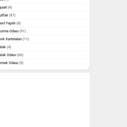
şaat
(4)
utfak
(97)
sıl Yapılır
(8)
turma Odası
(91)
nk Kartelaları
(11)
atak
(4)
atak Odası
(66)
emek Odası
(5)