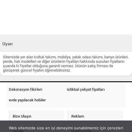
Uyarı
Sitemizde yer alan koltuk takımı, mobilya, yatak odası takımı, banyo ürünleri,
perde, halı modelleri ve diğer ürünlerin fiyatları hakkında sunulan fiyatların
şuanda ki fiyatlar olduğuna garanti vermez. Ürünün satış firması ile
görüşerek güncel fiyatını öğrenebilirsiniz.
Dekorasyon fikirleri
istikbal çekyat fiyatları
evde yapılacak hobiler
Bize Ulaşın
Reklam
Web sitemizde size en iyi deneyimi sunabilmemiz için çerezleri
Gizlilik
Hakkımızda