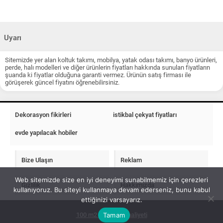
Uyarı
Sitemizde yer alan koltuk takımı, mobilya, yatak odası takımı, banyo ürünleri,
perde, halı modelleri ve diğer ürünlerin fiyatları hakkında sunulan fiyatların
şuanda ki fiyatlar olduğuna garanti vermez. Ürünün satış firması ile
görüşerek güncel fiyatını öğrenebilirsiniz.
Dekorasyon fikirleri
istikbal çekyat fiyatları
evde yapılacak hobiler
Bize Ulaşın
Reklam
Web sitemizde size en iyi deneyimi sunabilmemiz için çerezleri
Gizlilik
Hakkımızda
kullanıyoruz. Bu siteyi kullanmaya devam ederseniz, bunu kabul
ettiğinizi varsayarız.
Tamam
100 m2 ev insaat maliyeti