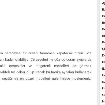
A
B
B
B
B
Bi
B
Çi
zen neredeyse bir duvarı tamamen kapatacak büyüklükte
D
arı kadar olabiliyor.Çerçeveleri ile göz dolduran aynalarda
Du
raklı çerçeveler ve rengarenk modelleri de görmek
E
liteli bir dekor oluşturacak bu harika aynaları kullanarak
E
için seçtiğimiz en güzel modelleri galerimizde incelemenizi
Ev
Fi
G
Ha