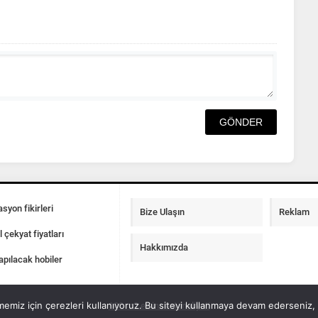
syon fikirleri
Bize Ulaşın
Reklam
l çekyat fiyatları
Hakkımızda
apılacak hobiler
emiz için çerezleri kullanıyoruz. Bu siteyi kullanmaya devam ederseniz, b
100 m2 ev insaat maliyeti