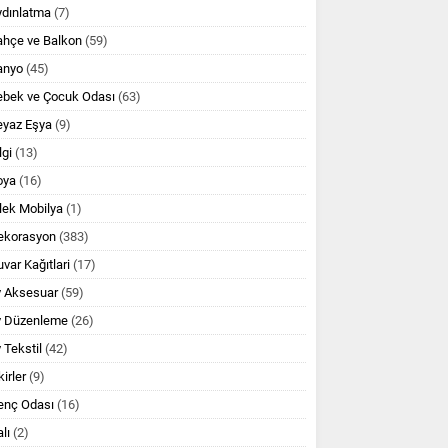
ydınlatma
(7)
ahçe ve Balkon
(59)
anyo
(45)
ebek ve Çocuk Odası
(63)
eyaz Eşya
(9)
lgi
(13)
oya
(16)
lek Mobilya
(1)
ekorasyon
(383)
var Kağıtlari
(17)
v Aksesuar
(59)
v Düzenleme
(26)
 Tekstil
(42)
kirler
(9)
enç Odası
(16)
lı
(2)