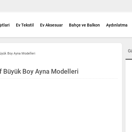
ıtlari
Ev Tekstil
Ev Aksesuar
Bahçe ve Balkon
Aydınlatma
G
Büyük Boy Ayna Modelleri
if Büyük Boy Ayna Modelleri