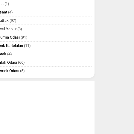
ea
(1)
şaat
(4)
utfak
(97)
sıl Yapılır
(8)
turma Odası
(91)
nk Kartelaları
(11)
atak
(4)
atak Odası
(66)
emek Odası
(5)