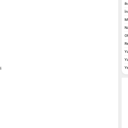
ik
İn
M
Na
O
Re
Y
Y
Y