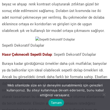
beyaz ve ahşap renk kontrast oluşturarak zıtlıktan güzel bir
sonuç elde edilmesini sağlamış. Dolabın üst kısmında ise iki
adet normal çekmeceye yer verilmiş. Bu çekmeceler de dolaba
eklenince ortaya ev koridorları ve girişleri için de uygun
olabilecek şık ve kullanışlı bir model ortaya çıkmasını sağlıyor.
Sepetli Dekoratif Dolaplar
Hasır Çekmeceli Sepetli Dolap
: Sepetli Dekoratif Dolaplar
Buraya kadar gördüğümüz örnekler daha çok mutfaklar, banyolar
ya da balkonlar için ideal olabilecek sepetli dolap örnekleri idi.
Ancak bu görseldeki örnek daha farklı bir formata sahip. Ebatları
daha kısa ve geniş olacak şekilde tasarlanan bu dolabın bir
Web sitemizde size en iyi deneyimi sunabilmemiz için çerezleri
sırasında karesel formda üç adet sepet yer alıyor. Tekerlekli
kullanıyoruz. Bu siteyi kullanmaya devam ederseniz, bunu kabul
ettiğinizi varsayarız.
olarak tasarlanan bu dolap modeli özellikle oturma alanlarında
Tamam
da tercih edilebilir. Elinizin altında bulunmasını istediğiniz