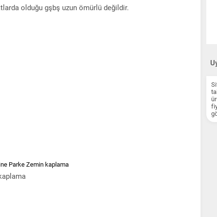
atlarda olduğu gşbş uzun ömürlü değildir.
Uy
Si
ta
ür
fi
gö
kaplama