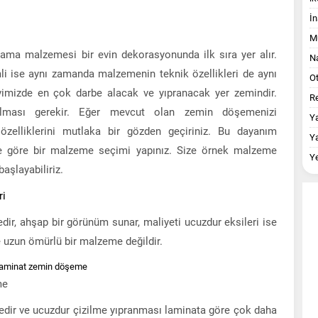
İn
M
ma malzemesi bir evin dekorasyonunda ilk sıra yer alır.
Na
 ise aynı zamanda malzemenin teknik özellikleri de aynı
O
mizde en çok darbe alacak ve yıpranacak yer zemindir.
Re
olması gerekir. Eğer mevcut olan zemin döşemenizi
Y
zelliklerini mutlaka bir gözden geçiriniz. Bu dayanım
Y
te göre bir malzeme seçimi yapınız. Size örnek malzeme
Y
aşlayabiliriz.
ri
ir, ahşap bir görünüm sunar, maliyeti ucuzdur eksileri ise
e uzun ömürlü bir malzeme değildir.
me
dir ve ucuzdur çizilme yıpranması laminata göre çok daha