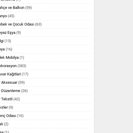
ahçe ve Balkon
(59)
anyo
(45)
ebek ve Çocuk Odası
(63)
eyaz Eşya
(9)
lgi
(13)
oya
(16)
lek Mobilya
(1)
ekorasyon
(383)
var Kağıtlari
(17)
v Aksesuar
(59)
v Düzenleme
(26)
 Tekstil
(42)
kirler
(9)
enç Odası
(16)
lı
(2)
ea
(1)