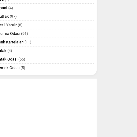
şaat
(4)
utfak
(97)
sıl Yapılır
(8)
turma Odası
(91)
nk Kartelaları
(11)
atak
(4)
atak Odası
(66)
emek Odası
(5)