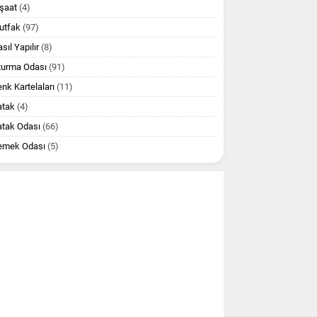
şaat
(4)
utfak
(97)
sıl Yapılır
(8)
turma Odası
(91)
nk Kartelaları
(11)
atak
(4)
atak Odası
(66)
emek Odası
(5)