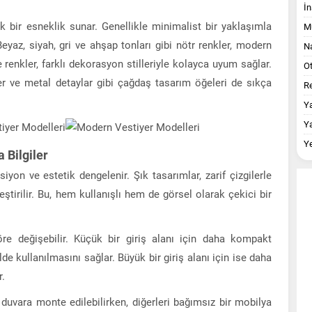
İn
k bir esneklik sunar. Genellikle minimalist bir yaklaşımla
M
 Beyaz, siyah, gri ve ahşap tonları gibi nötr renkler, modern
Na
e renkler, farklı dekorasyon stilleriyle kolayca uyum sağlar.
O
er ve metal detaylar gibi çağdaş tasarım öğeleri de sıkça
Re
Y
Y
Y
 Bilgiler
iyon ve estetik dengelenir. Şık tasarımlar, zarif çizgilerle
leştirilir. Bu, hem kullanışlı hem de görsel olarak çekici bir
re değişebilir. Küçük bir giriş alanı için daha kompakt
de kullanılmasını sağlar. Büyük bir giriş alanı için ise daha
r.
 duvara monte edilebilirken, diğerleri bağımsız bir mobilya