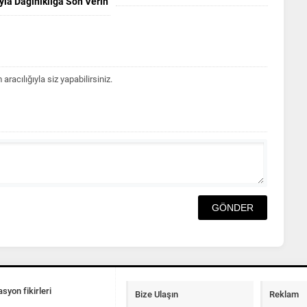
yla Dağınıklığa Son Verin
acılığıyla siz yapabilirsiniz.
syon fikirleri
Bize Ulaşın
Reklam