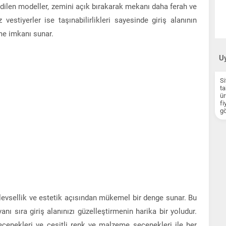
edilen modeller, zemini açık bırakarak mekanı daha ferah ve
estiyerler ise taşınabilirlikleri sayesinde giriş alanının
me imkanı sunar.
Uy
Si
ta
ür
fi
gö
levsellik ve estetik açısından mükemel bir denge sunar. Bu
nı sıra giriş alanınızı güzelleştirmenin harika bir yoludur.
eçenekleri ve çeşitli renk ve malzeme seçenekleri ile her