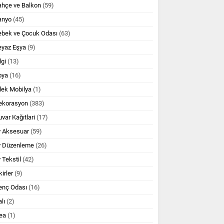
ahçe ve Balkon
(59)
anyo
(45)
ebek ve Çocuk Odası
(63)
eyaz Eşya
(9)
lgi
(13)
oya
(16)
lek Mobilya
(1)
ekorasyon
(383)
var Kağıtlari
(17)
v Aksesuar
(59)
v Düzenleme
(26)
 Tekstil
(42)
kirler
(9)
enç Odası
(16)
lı
(2)
ea
(1)