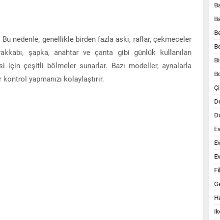
B
B
B
. Bu nedenle, genellikle birden fazla askı, raflar, çekmeceler
B
akkabı, şapka, anahtar ve çanta gibi günlük kullanılan
Bi
i için çeşitli bölmeler sunarlar. Bazı modeller, aynalarla
B
 kontrol yapmanızı kolaylaştırır.
Çi
D
Du
E
E
Ev
Fi
G
Ha
ik