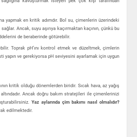
i sağlığına kavuşturmak isteyen pek çok kişi tarafından
ma yapmak en kritik adımdır. Bol su, çimenlerin üzerindeki
 sağlar. Ancak, suyu aşırıya kaçırmaktan kaçının, çünkü bu
lerini de beraberinde götürebilir.
ebilir. Toprak pH’ını kontrol etmek ve düzeltmek, çimlerin
sti yapın ve gerekiyorsa pH seviyesini ayarlamak için uygun
ının kritik olduğu dönemlerden biridir. Sıcak hava, az yağış
 altındadır. Ancak doğru bakım stratejileri ile çimenlerinizi
şturabilirsiniz.
Yaz aylarında çim bakımı nasıl olmalıdır?
ak edilmektedir.