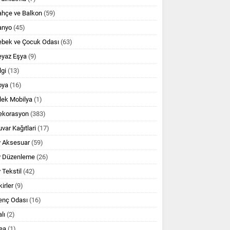
ahçe ve Balkon
(59)
anyo
(45)
ebek ve Çocuk Odası
(63)
eyaz Eşya
(9)
lgi
(13)
oya
(16)
lek Mobilya
(1)
ekorasyon
(383)
var Kağıtlari
(17)
v Aksesuar
(59)
v Düzenleme
(26)
 Tekstil
(42)
kirler
(9)
enç Odası
(16)
lı
(2)
ea
(1)