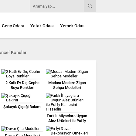
Genç Odası
Yatak Odası
Yemek Odası
üncel Konular
2 Katlı Ev Dış Cephe
Modası Modern Zigon
Boya Renkleri
Sehpa Modelleri
Şakayık Çiçeği Bakımı
Farklı İhtiyaçlara Uygun
Alez Ürünleri ile Puffy
Kalitesini Hissedin
Duvar Çıta Modelleri