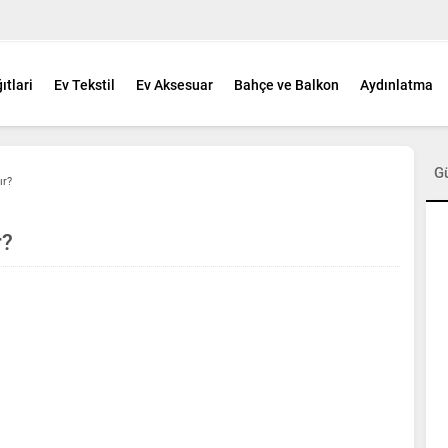
ıtlari
Ev Tekstil
Ev Aksesuar
Bahçe ve Balkon
Aydınlatma
G
ır?
r?