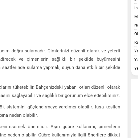
İn
M
Na
O
Re
dım doğru sulamadır. Çimlerinizi düzenli olarak ve yeterli
Y
direcek ve çimenlerin sağlıklı bir şekilde büyümesini
Y
 saatlerinde sulama yapmak, suyun daha etkili bir şekilde
Y
larını tüketebilir. Bahçenizdeki yabani otları düzenli olarak
asını sağlayabilir ve sağlıklı bir görünüm elde edebilirsiniz.
k sistemini güçlendirmeye yardımcı olabilir. Kısa kesilen
bına neden olabilir.
benimsemek önemlidir. Aşırı gübre kullanımı, çimenlerin
 neden olabilir. Gübre kullanımıyla ilgili önerilere dikkat