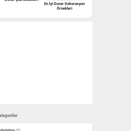
En İyi Duvar Dekorasyon
Örnekleri
tegoriler
ydınlatma
(7)