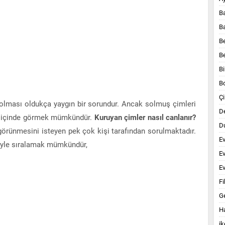
B
B
B
B
Bi
B
Çi
solması oldukça yaygın bir sorundur. Ancak solmuş çimleri
D
er içinde görmek mümkündür.
Kuruyan çimler nasıl canlanır?
Du
örünmesini isteyen pek çok kişi tarafından sorulmaktadır.
E
şöyle sıralamak mümkündür,
E
Ev
Fi
G
Ha
ik