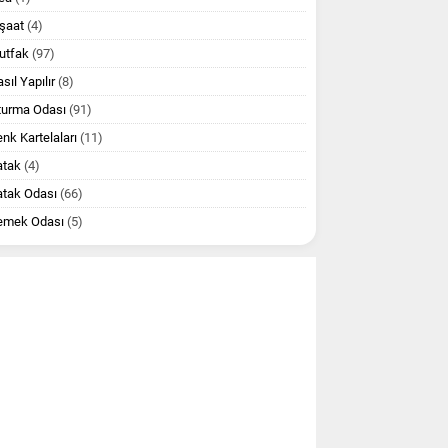
şaat
(4)
utfak
(97)
sıl Yapılır
(8)
turma Odası
(91)
nk Kartelaları
(11)
atak
(4)
atak Odası
(66)
emek Odası
(5)