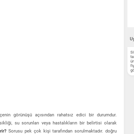
Uy
Si
ta
ür
fi
gö
hçenin görünüşü açısından rahatsız edici bir durumdur.
liği, su sorunları veya hastalıkların bir belirtisi olarak
rir?
Sorusu pek çok kişi tarafından sorulmaktadır. doğru