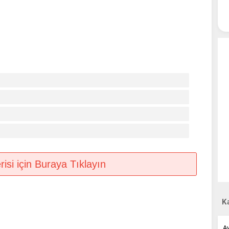
si için Buraya Tıklayın
Ka
A