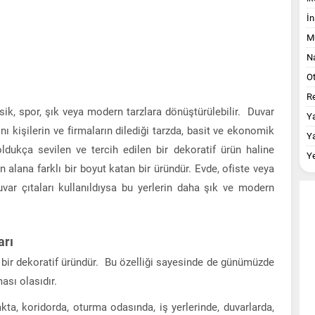
İn
M
Na
O
Re
lasik, spor, şık veya modern tarzlara dönüştürülebilir. Duvar
Y
ını kişilerin ve firmaların dilediği tarzda, basit ve ekonomik
Y
oldukça sevilen ve tercih edilen bir dekoratif ürün haline
Y
an alana farklı bir boyut katan bir üründür. Evde, ofiste veya
var çıtaları kullanıldıysa bu yerlerin daha şık ve modern
arı
 bir dekoratif üründür. Bu özelliği sayesinde de günümüzde
ası olasıdır.
kta, koridorda, oturma odasında, iş yerlerinde, duvarlarda,