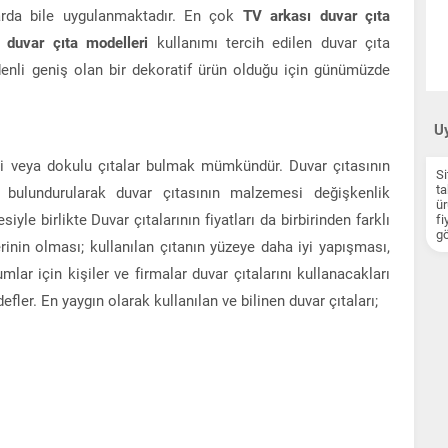
larda bile uygulanmaktadır. En çok
TV arkası duvar çıta
n duvar çıta modelleri
kullanımı tercih edilen duvar çıta
 denli geniş olan bir dekoratif ürün olduğu için günümüzde
Uy
nli veya dokulu çıtalar bulmak mümkündür. Duvar çıtasının
Si
ta
 bulundurularak duvar çıtasının malzemesi değişkenlik
ür
yle birlikte Duvar çıtalarının fiyatları da birbirinden farklı
fi
gö
erinin olması; kullanılan çıtanın yüzeye daha iyi yapışması,
mlar için kişiler ve firmalar duvar çıtalarını kullanacakları
er. En yaygın olarak kullanılan ve bilinen duvar çıtaları;