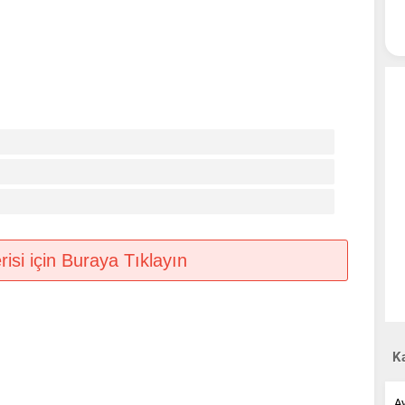
si için Buraya Tıklayın
Ka
A