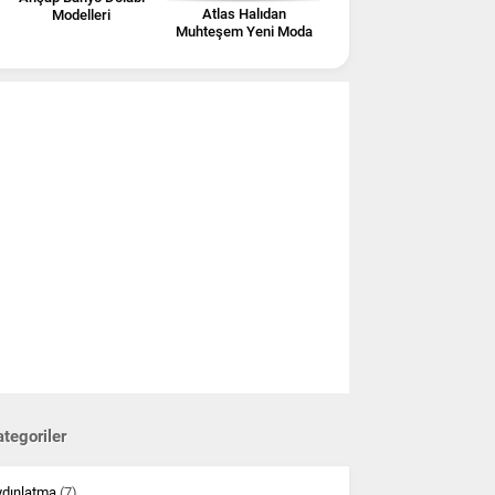
Atlas Halıdan
Modelleri
Muhteşem Yeni Moda
Nano Halılar
tegoriler
ydınlatma
(7)