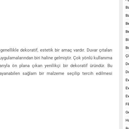
B
B
B
B
Bi
B
enellikle dekoratif, estetik bir amaç vardır. Duvar çıtaları
Çi
gulamalarından biri haline gelmiştir. Çok yönlü kullanıma
D
arıyla ön plana çıkan yenilikçi bir dekoratif üründür. Bu
Du
dayanabilen sağlam bir malzeme seçilip tercih edilmesi
E
E
Ev
Fi
G
Ha
ik