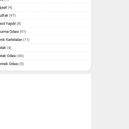
şaat
(4)
utfak
(97)
sıl Yapılır
(8)
turma Odası
(91)
nk Kartelaları
(11)
atak
(4)
atak Odası
(66)
emek Odası
(5)