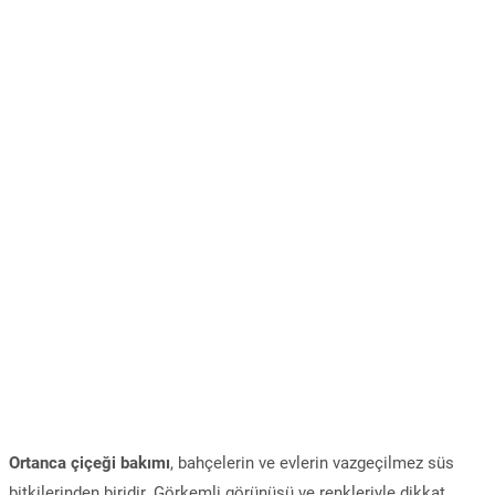
Ortanca çiçeği bakımı
, bahçelerin ve evlerin vazgeçilmez süs
bitkilerinden biridir. Görkemli görünüşü ve renkleriyle dikkat