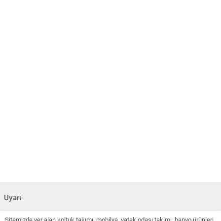
Uyarı
Sitemizde yer alan koltuk takımı, mobilya, yatak odası takımı, banyo ürünleri,