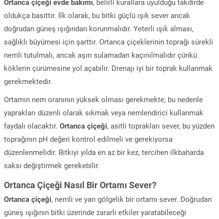
Ortanca çiçeği evde bakımı
, belirli kurallara uyulduğu takdirde
oldukça basittir. İlk olarak, bu bitki güçlü ışık sever ancak
doğrudan güneş ışığından korunmalıdır. Yeterli ışık alması,
sağlıklı büyümesi için şarttır. Ortanca çiçeklerinin toprağı sürekli
nemli tutulmalı, ancak aşırı sulamadan kaçınılmalıdır çünkü
köklerin çürümesine yol açabilir. Drenajı iyi bir toprak kullanmak
gerekmektedir.
Ortamın nem oranının yüksek olması gerekmekte; bu nedenle
yaprakları düzenli olarak sıkmak veya nemlendirici kullanmak
faydalı olacaktır.
Ortanca çiçeği
, asitli toprakları sever, bu yüzden
toprağının pH değeri kontrol edilmeli ve gerekiyorsa
düzenlenmelidir. Bitkiyi yılda en az bir kez, tercihen ilkbaharda
saksı değiştirmek gerekebilir.
Ortanca Çiçeği Nasıl Bir Ortamı Sever?
Ortanca çiçeği
, nemli ve yarı gölgelik bir ortamı sever. Doğrudan
güneş ışığının bitki üzerinde zararlı etkiler yaratabileceği