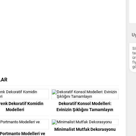
Uy
Si
ta
ür
fi
gö
LAR
enk Dekoratif Komidin
Dekoratif Konsol Modelleri:
Modelleri
Evinizin Şıklığını Tamamlayın
Minimalist Mutfak Dekorasyonu
l Portmanto Modelleri ve