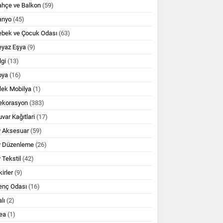
ahçe ve Balkon
(59)
anyo
(45)
ebek ve Çocuk Odası
(63)
eyaz Eşya
(9)
lgi
(13)
oya
(16)
lek Mobilya
(1)
ekorasyon
(383)
var Kağıtlari
(17)
v Aksesuar
(59)
v Düzenleme
(26)
 Tekstil
(42)
kirler
(9)
enç Odası
(16)
lı
(2)
ea
(1)