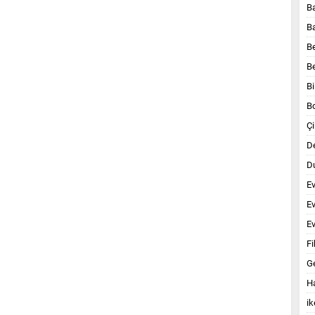
B
B
B
B
Bi
B
Çi
D
Du
E
E
Ev
Fi
G
Ha
ik