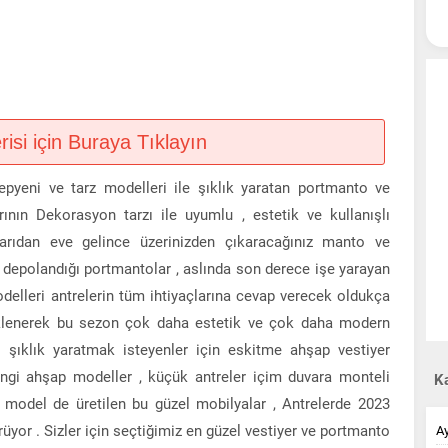
si için Buraya Tıklayın
pyeni ve tarz modelleri ile şıklık yaratan portmanto ve
arının Dekorasyon tarzı ile uyumlu , estetik ve kullanışlı
şarıdan eve gelince üzerinizden çıkaracağınız manto ve
a depolandığı portmantolar , aslında son derece işe yarayan
delleri antrelerin tüm ihtiyaçlarına cevap verecek oldukça
r eklenerek bu sezon çok daha estetik ve çok daha modern
r şıklık yaratmak isteyenler için eskitme ahşap vestiyer
engi ahşap modeller , küçük antreler içim duvara monteli
Ka
ı model de üretilen bu güzel mobilyalar , Antrelerde 2023
yor . Sizler için seçtiğimiz en güzel vestiyer ve portmanto
A