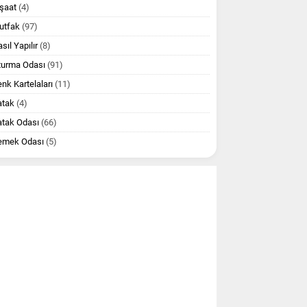
şaat
(4)
utfak
(97)
sıl Yapılır
(8)
turma Odası
(91)
nk Kartelaları
(11)
atak
(4)
atak Odası
(66)
emek Odası
(5)