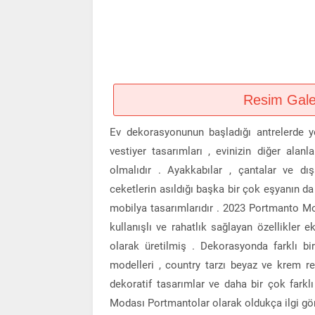
Resim Galeri
Ev dekorasyonunun başladığı antrelerde ye
vestiyer tasarımları , evinizin diğer alanl
olmalıdır . Ayakkabılar , çantalar ve dı
ceketlerin asıldığı başka bir çok eşyanın d
mobilya tasarımlarıdır . 2023 Portmanto Mo
kullanışlı ve rahatlık sağlayan özellikle
olarak üretilmiş . Dekorasyonda farklı bi
modelleri , country tarzı beyaz ve krem r
dekoratif tasarımlar ve daha bir çok farkl
Modası Portmantolar olarak oldukça ilgi görü