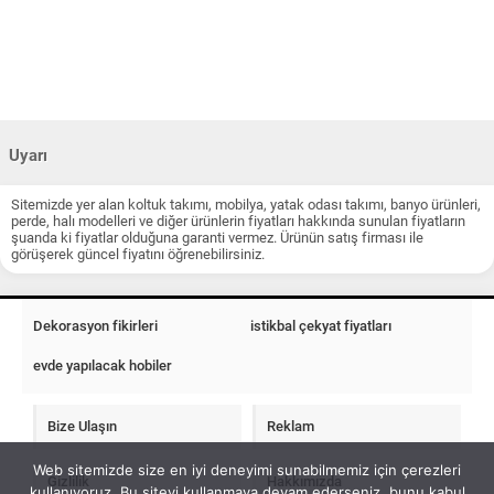
Uyarı
Sitemizde yer alan koltuk takımı, mobilya, yatak odası takımı, banyo ürünleri,
perde, halı modelleri ve diğer ürünlerin fiyatları hakkında sunulan fiyatların
şuanda ki fiyatlar olduğuna garanti vermez. Ürünün satış firması ile
görüşerek güncel fiyatını öğrenebilirsiniz.
Dekorasyon fikirleri
istikbal çekyat fiyatları
evde yapılacak hobiler
Bize Ulaşın
Reklam
Web sitemizde size en iyi deneyimi sunabilmemiz için çerezleri
Gizlilik
Hakkımızda
kullanıyoruz. Bu siteyi kullanmaya devam ederseniz, bunu kabul