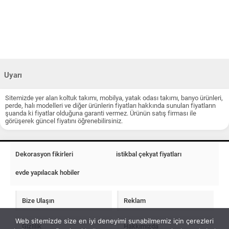
Uyarı
Sitemizde yer alan koltuk takımı, mobilya, yatak odası takımı, banyo ürünleri,
perde, halı modelleri ve diğer ürünlerin fiyatları hakkında sunulan fiyatların
şuanda ki fiyatlar olduğuna garanti vermez. Ürünün satış firması ile
görüşerek güncel fiyatını öğrenebilirsiniz.
Dekorasyon fikirleri
istikbal çekyat fiyatları
evde yapılacak hobiler
Bize Ulaşın
Reklam
Web sitemizde size en iyi deneyimi sunabilmemiz için çerezleri
Gizlilik
Hakkımızda