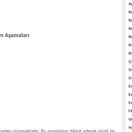
A
B
B
B
ım Aşamaları
B
Bi
B
Çi
D
Du
E
E
Ev
Fi
G
Ha
madan oluşmaktadır. Bu aşamalara dikkat ederek güzel bir