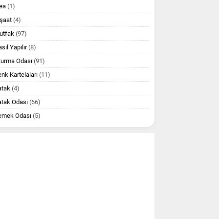
ea
(1)
şaat
(4)
utfak
(97)
sıl Yapılır
(8)
turma Odası
(91)
nk Kartelaları
(11)
atak
(4)
atak Odası
(66)
emek Odası
(5)