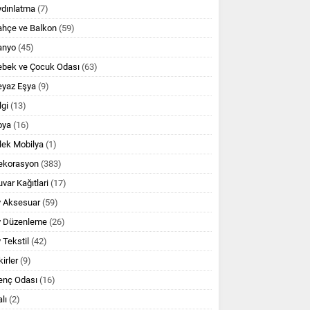
ydınlatma
(7)
ahçe ve Balkon
(59)
anyo
(45)
ebek ve Çocuk Odası
(63)
eyaz Eşya
(9)
lgi
(13)
oya
(16)
lek Mobilya
(1)
ekorasyon
(383)
var Kağıtlari
(17)
v Aksesuar
(59)
v Düzenleme
(26)
 Tekstil
(42)
kirler
(9)
enç Odası
(16)
lı
(2)