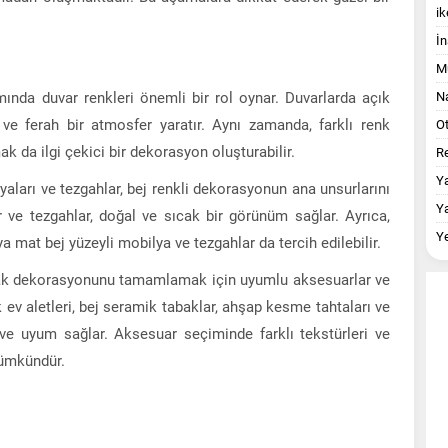
ik
İn
M
ında duvar renkleri önemli bir rol oynar. Duvarlarda açık
Na
 ve ferah bir atmosfer yaratır. Aynı zamanda, farklı renk
O
ak da ilgi çekici bir dekorasyon oluşturabilir.
Re
Y
aları ve tezgahlar, bej renkli dekorasyonun ana unsurlarını
Y
ar ve tezgahlar, doğal ve sıcak bir görünüm sağlar. Ayrıca,
Y
a mat bej yüzeyli mobilya ve tezgahlar da tercih edilebilir.
ak dekorasyonunu tamamlamak için uyumlu aksesuarlar ve
ev aletleri, bej seramik tabaklar, ahşap kesme tahtaları ve
 ve uyum sağlar. Aksesuar seçiminde farklı tekstürleri ve
mümkündür.