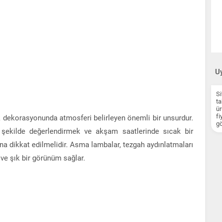
Uy
Si
ta
ür
fi
dekorasyonunda atmosferi belirleyen önemli bir unsurdur.
gö
i şekilde değerlendirmek ve akşam saatlerinde sıcak bir
a dikkat edilmelidir. Asma lambalar, tezgah aydınlatmaları
ve şık bir görünüm sağlar.