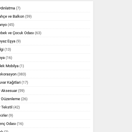
ydınlatma
(7)
ahçe ve Balkon
(59)
anyo
(45)
ebek ve Çocuk Odası
(63)
eyaz Eşya
(9)
lgi
(13)
oya
(16)
lek Mobilya
(1)
ekorasyon
(383)
var Kağıtlari
(17)
v Aksesuar
(59)
v Düzenleme
(26)
 Tekstil
(42)
kirler
(9)
enç Odası
(16)
lı
(2)