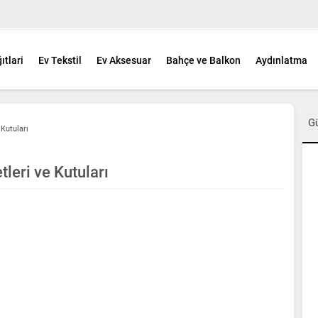
ıtlari
Ev Tekstil
Ev Aksesuar
Bahçe ve Balkon
Aydınlatma
G
Kutuları
leri ve Kutuları