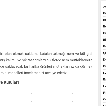
A
B
B
B
B
Bi
B
Çi
biri olan ekmek saklama kutuları ,ekmeği nem ve küf gibi
D
iş kaliteli ve şık tasarımlardır.Sizlerde hem mutfaklarınıza
lde saklayacak bu harika ürünleri mutfaklarınız da görmek
Du
rpıcı modelleri incelemenizi tavsiye ederiz.
E
E
e Kutuları
Ev
Fi
G
Ha