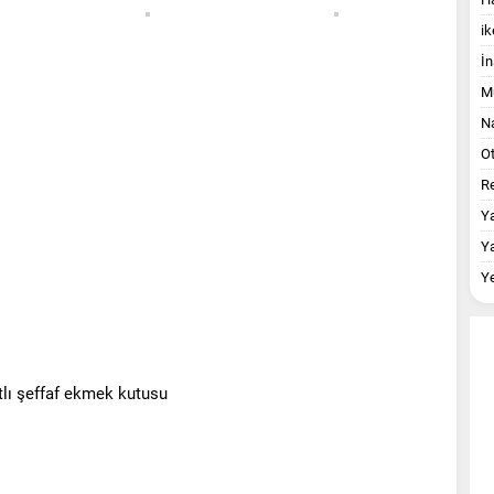
ik
İn
M
Na
O
Re
Y
Y
Y