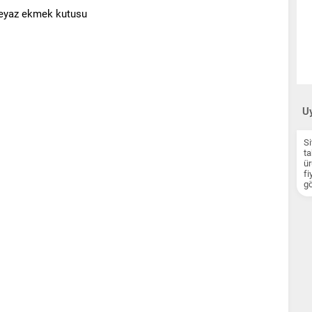
Uy
Si
ta
ür
fi
gö