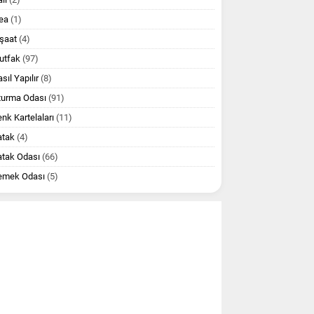
ea
(1)
şaat
(4)
utfak
(97)
sıl Yapılır
(8)
turma Odası
(91)
nk Kartelaları
(11)
atak
(4)
atak Odası
(66)
emek Odası
(5)