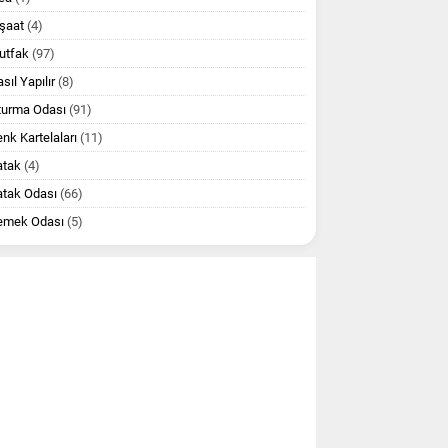
şaat
(4)
utfak
(97)
sıl Yapılır
(8)
turma Odası
(91)
nk Kartelaları
(11)
atak
(4)
atak Odası
(66)
emek Odası
(5)