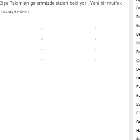
öşe Takımları galerimizde sizleri bekliyor . Yeni bir mutfak
B
tavsiye ederiz.
B
B
B
Bi
B
Çi
D
Du
E
E
Ev
Fi
G
Ha
ik