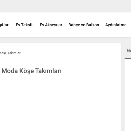
ıtlari
Ev Tekstil
Ev Aksesuar
Bahçe ve Balkon
Aydınlatma
G
Köşe Takımları
i Moda Köşe Takımları