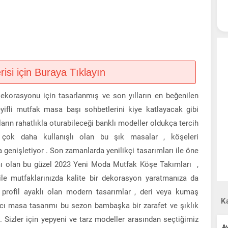
si için Buraya Tıklayın
Dekorasyonu için tasarlanmış ve son yılların en beğenilen
yifli mutfak masa başı sohbetlerini kiye katlayacak gibi
arın rahatlıkla oturabileceği banklı modeller oldukça tercih
 çok daha kullanışlı olan bu şık masalar , köşeleri
 genişletiyor . Son zamanlarda yenilikçi tasarımları ile öne
ımı olan bu güzel 2023 Yeni Moda Mutfak Köşe Takımları ,
ile mutfaklarınızda kalite bir dekorasyon yaratmanıza da
 profil ayaklı olan modern tasarımlar , deri veya kumaş
Ka
ıcı masa tasarımı bu sezon bambaşka bir zarafet ve şıklık
. Sizler için yepyeni ve tarz modeller arasından seçtiğimiz
A