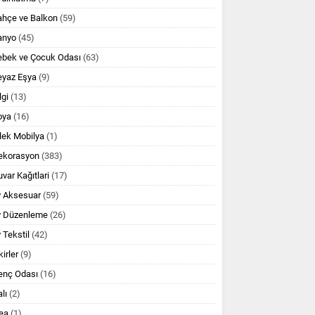
ahçe ve Balkon
(59)
anyo
(45)
ebek ve Çocuk Odası
(63)
eyaz Eşya
(9)
lgi
(13)
oya
(16)
lek Mobilya
(1)
ekorasyon
(383)
var Kağıtlari
(17)
v Aksesuar
(59)
v Düzenleme
(26)
 Tekstil
(42)
kirler
(9)
enç Odası
(16)
lı
(2)
ea
(1)