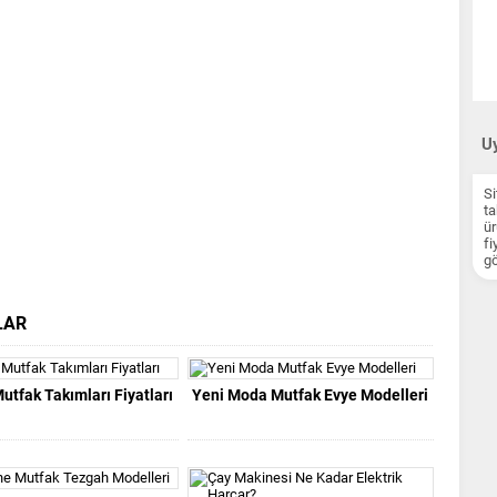
Uy
Si
ta
ür
fi
gö
LAR
Mutfak Takımları Fiyatları
Yeni Moda Mutfak Evye Modelleri