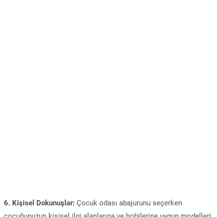
6. Kişisel Dokunuşlar:
Çocuk odası abajurunu seçerken
çocuğunuzun kişisel ilgi alanlarına ve hobilerine uygun modelleri