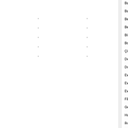
B
B
B
B
Bi
B
Çi
D
Du
E
E
Ev
Fi
G
Ha
ik