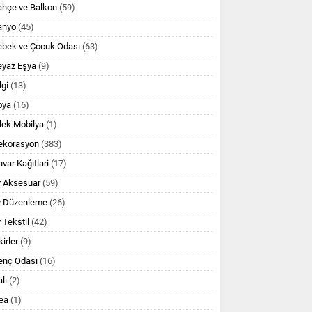
ahçe ve Balkon
(59)
anyo
(45)
ebek ve Çocuk Odası
(63)
eyaz Eşya
(9)
lgi
(13)
oya
(16)
lek Mobilya
(1)
ekorasyon
(383)
var Kağıtlari
(17)
v Aksesuar
(59)
v Düzenleme
(26)
 Tekstil
(42)
kirler
(9)
enç Odası
(16)
lı
(2)
ea
(1)