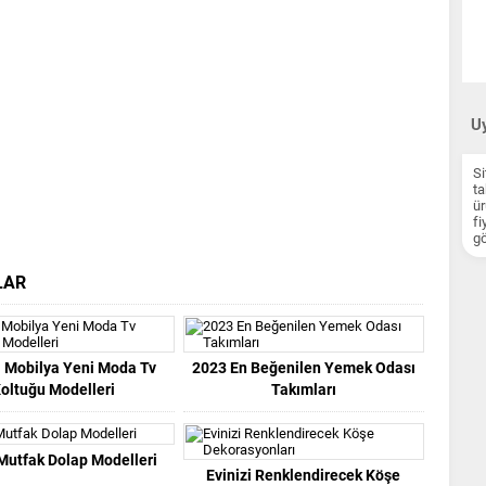
Uy
Si
ta
ür
fi
gö
LAR
al Mobilya Yeni Moda Tv
2023 En Beğenilen Yemek Odası
oltuğu Modelleri
Takımları
Mutfak Dolap Modelleri
Evinizi Renklendirecek Köşe