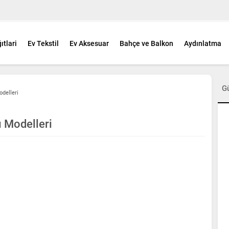
ıtlari
Ev Tekstil
Ev Aksesuar
Bahçe ve Balkon
Aydınlatma
G
delleri
ı Modelleri