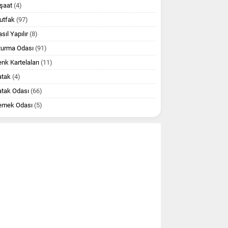
şaat
(4)
utfak
(97)
sıl Yapılır
(8)
turma Odası
(91)
nk Kartelaları
(11)
atak
(4)
atak Odası
(66)
emek Odası
(5)