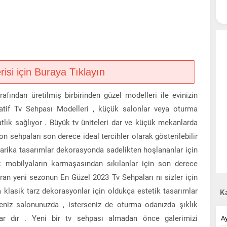
si için Buraya Tıklayın
afından üretilmiş birbirinden güzel modelleri ile evinizin
atif Tv Sehpası Modelleri , küçük salonlar veya oturma
hatlık sağlıyor . Büyük tv üniteleri dar ve küçük mekanlarda
on sehpaları son derece ideal tercihler olarak gösterilebilir
harika tasarımlar dekorasyonda sadelikten hoşlananlar için
lık mobilyaların karmaşasından sıkılanlar için son derece
uran yeni sezonun En Güzel 2023 Tv Sehpaları nı sizler için
 klasik tarz dekorasyonlar için oldukça estetik tasarımlar
Ka
seniz salonunuzda , isterseniz de oturma odanızda şıklık
ar dır . Yeni bir tv sehpası almadan önce galerimizi
A