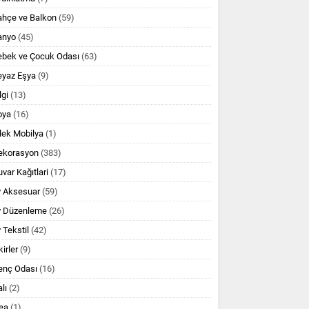
ahçe ve Balkon
(59)
anyo
(45)
ebek ve Çocuk Odası
(63)
eyaz Eşya
(9)
lgi
(13)
oya
(16)
lek Mobilya
(1)
ekorasyon
(383)
var Kağıtlari
(17)
v Aksesuar
(59)
v Düzenleme
(26)
 Tekstil
(42)
kirler
(9)
enç Odası
(16)
lı
(2)
ea
(1)