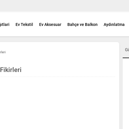
ıtlari
Ev Tekstil
Ev Aksesuar
Bahçe ve Balkon
Aydınlatma
G
leri
ikirleri