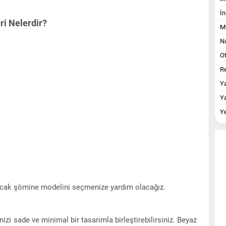
İn
ri Nelerdir?
M
Na
O
Re
Y
Y
Y
kışacak şömine modelini seçmenize yardım olacağız.
izi sade ve minimal bir tasarımla birleştirebilirsiniz. Beyaz