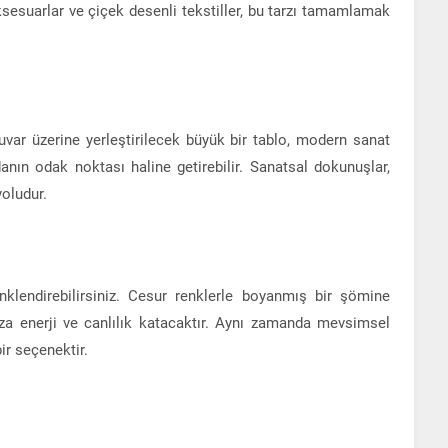
ksesuarlar ve çiçek desenli tekstiller, bu tarzı tamamlamak
uvar üzerine yerleştirilecek büyük bir tablo, modern sanat
danın odak noktası haline getirebilir. Sanatsal dokunuşlar,
yoludur.
nklendirebilirsiniz. Cesur renklerle boyanmış bir şömine
ıza enerji ve canlılık katacaktır. Aynı zamanda mevsimsel
ir seçenektir.