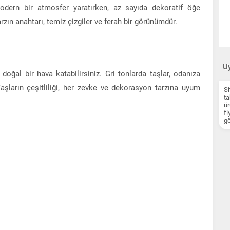
dern bir atmosfer yaratırken, az sayıda dekoratif öğe
arzın anahtarı, temiz çizgiler ve ferah bir görünümdür.
Uy
oğal bir hava katabilirsiniz. Gri tonlarda taşlar, odanıza
Taşların çeşitliliği, her zevke ve dekorasyon tarzına uyum
Si
ta
ür
fi
gö