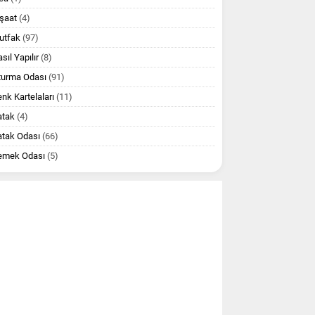
şaat
(4)
utfak
(97)
sıl Yapılır
(8)
turma Odası
(91)
nk Kartelaları
(11)
atak
(4)
atak Odası
(66)
emek Odası
(5)