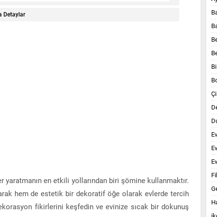
B
 Detaylar
B
B
B
Bi
B
Çi
D
Du
E
E
Ev
Fi
 yaratmanın en etkili yollarından biri şömine kullanmaktır.
G
rak hem de estetik bir dekoratif öğe olarak evlerde tercih
Ha
korasyon fikirlerini keşfedin ve evinize sıcak bir dokunuş
ik