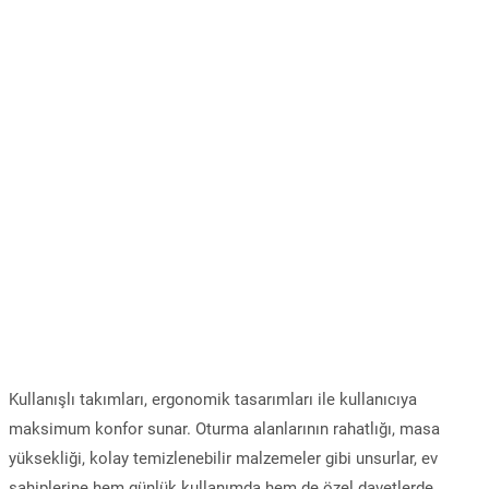
Kullanışlı takımları, ergonomik tasarımları ile kullanıcıya
maksimum konfor sunar. Oturma alanlarının rahatlığı, masa
yüksekliği, kolay temizlenebilir malzemeler gibi unsurlar, ev
sahiplerine hem günlük kullanımda hem de özel davetlerde