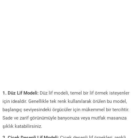
1. Düz Lif Modeli:
Düz lif modeli, temel bir lif örmek isteyenler
için idealdir. Genellikle tek renk kullanılarak örülen bu model,
başlangıç seviyesindeki örgücüler için mükemmel bir tercihtir.
Sade ve zarif görünümüyle banyonuza veya mutfak masanıza
şıklık katabilirsiniz.
2. Çiçek Desenli Lif Modeli:
Çiçek desenli lif örnekleri, renkli