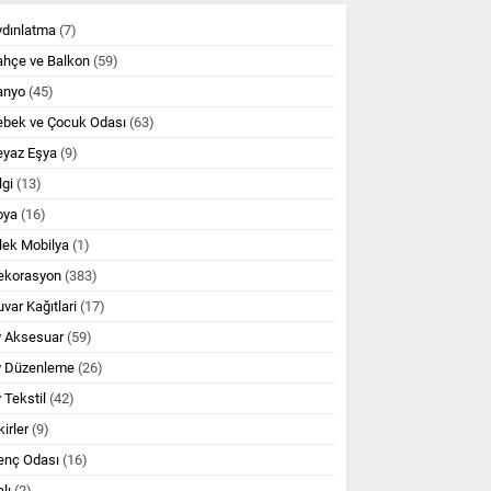
ydınlatma
(7)
ahçe ve Balkon
(59)
anyo
(45)
ebek ve Çocuk Odası
(63)
eyaz Eşya
(9)
lgi
(13)
oya
(16)
lek Mobilya
(1)
ekorasyon
(383)
var Kağıtlari
(17)
v Aksesuar
(59)
v Düzenleme
(26)
 Tekstil
(42)
kirler
(9)
enç Odası
(16)
lı
(2)