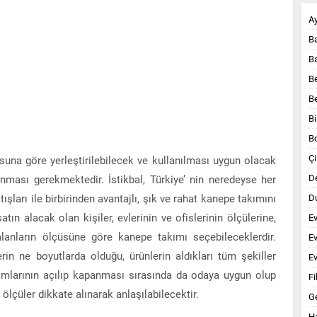
A
B
B
B
B
Bi
B
Çi
suna göre yerleştirilebilecek ve kullanılması uygun olacak
D
nması gerekmektedir. İstikbal, Türkiye’ nin neredeyse her
ışları ile birbirinden avantajlı, şık ve rahat kanepe takımını
Du
ın alacak olan kişiler, evlerinin ve ofislerinin ölçülerine,
E
alanların ölçüsüne göre kanepe takımı seçebileceklerdir.
E
lerin ne boyutlarda olduğu, ürünlerin aldıkları tüm şekiller
Ev
kımlarının açılıp kapanması sırasında da odaya uygun olup
Fi
 ölçüler dikkate alınarak anlaşılabilecektir.
G
Ha