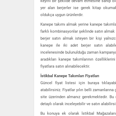
keyifli bir şekilde devam etmesine sahip o
yer alan berjerler ise gerek kitap okuma
oldukça uygun ürünlerdir.
Kanepe takımı almak yerine kanepe takımlar
farklı kombinasyonlar şeklinde satın almak i
berjer satın almak isteyen bir kişi yalnız
kanepe ile iki adet berjer satın alabilec
incelenesinde bulunulduğu zaman kampanyalı 
aradıkları kanepe takımlarının özellikler
fiyatlara satın alınabilecektir.
İstikbal Kanepe Takımları Fiyatları
Güncel fiyat listesi için buraya tıklayab
atabilirsiniz. Fiyatlar yılın belli zamanlar
site üzerinden almanız gerekmektedir. Bu 
detaylı olarak inceleyebilir ve satın alabilirsi
Bu konuya ek olarak İstikbal Mağazaları