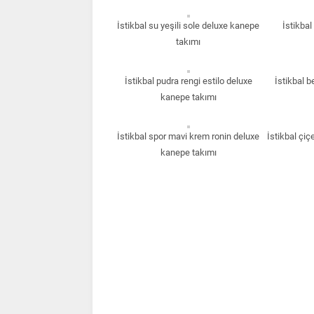
İstikbal su yeşili sole deluxe kanepe
İstikba
takımı
İstikbal pudra rengi estilo deluxe
İstikbal b
kanepe takımı
İstikbal spor mavi krem ronin deluxe
İstikbal çi
kanepe takımı