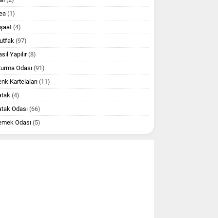
ea
(1)
şaat
(4)
utfak
(97)
sıl Yapılır
(8)
turma Odası
(91)
nk Kartelaları
(11)
atak
(4)
atak Odası
(66)
emek Odası
(5)