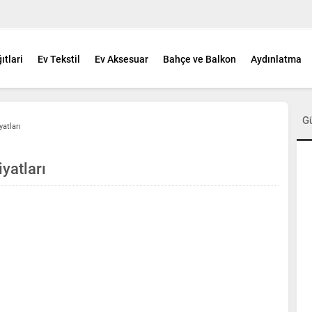
ıtlari
Ev Tekstil
Ev Aksesuar
Bahçe ve Balkon
Aydınlatma
G
yatları
iyatları