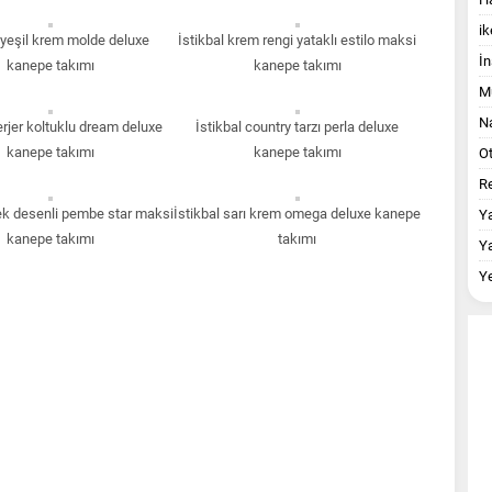
ik
l yeşil krem molde deluxe
İstikbal krem rengi yataklı estilo maksi
İn
kanepe takımı
kanepe takımı
M
Na
erjer koltuklu dream deluxe
İstikbal country tarzı perla deluxe
kanepe takımı
kanepe takımı
O
Re
çek desenli pembe star maksi
İstikbal sarı krem omega deluxe kanepe
Y
kanepe takımı
takımı
Y
Y