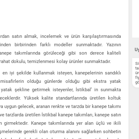
ardan satın almak, incelemek ve ürün karşılaştırmasında
inden birbirinden farklı modeller sunmaktadır. Yazının
Uy
nepe takımlarında görüleceği gibi son derece kaliteli
rahat dokulu, temizlenmesi kolay ürünler sunmaktadır.
Si
ta
 en iyi şekilde kullanmak isteyen, kanepelerinin sandıklı
ür
fi
safirlerin olduğu günlerde olduğu gibi ekstra yatak
gö
yatak şekline getirmek isteyenler, İstikbal’ in sunmakta
ceklerdir. Yüksek kalite standartlarında üretilen koltuk
ya uygun gelecek, aranan renkte ve tarzda bir kanepe takımı
ve tarzlarda üretilen İstikbal kanepe takımları, kanepe satın
an girmektedir. Kanepe takımlarında yer alan üçlü ve ikili
leşmelerinde gerekli olan oturma alanını sağlarken sohbetin