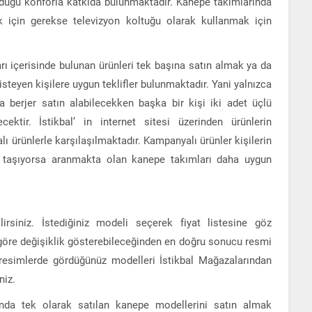
lduğu konforla katkıda bulunmaktadır. Kanepe takımlarında
k için gerekse televizyon koltuğu olarak kullanmak için
ı içerisinde bulunan ürünleri tek başına satın almak ya da
steyen kişilere uygun teklifler bulunmaktadır. Yani yalnızca
ca berjer satın alabilecekken başka bir kişi iki adet üçlü
ektir. İstikbal’ in internet sitesi üzerinden ürünlerin
ürünlerle karşılaşılmaktadır. Kampanyalı ürünler kişilerin
ini taşıyorsa aranmakta olan kanepe takımları daha uygun
ilirsiniz. İstediğiniz modeli seçerek fiyat listesine göz
ına göre değişiklik gösterebileceğinden en doğru sonucu resmi
resimlerde gördüğünüz modelleri İstikbal Mağazalarından
niz.
nda tek olarak satılan kanepe modellerini satın almak