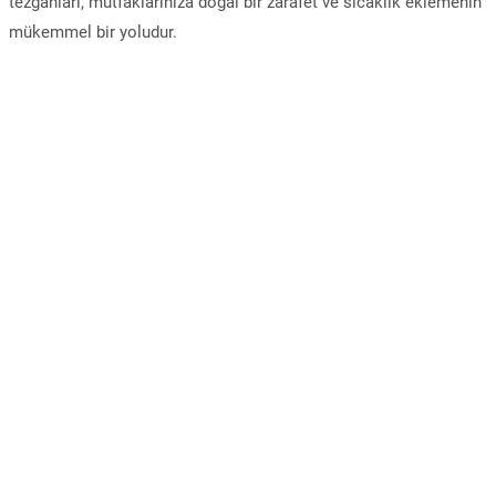
tezgahları, mutfaklarınıza doğal bir zarafet ve sıcaklık eklemenin
mükemmel bir yoludur.