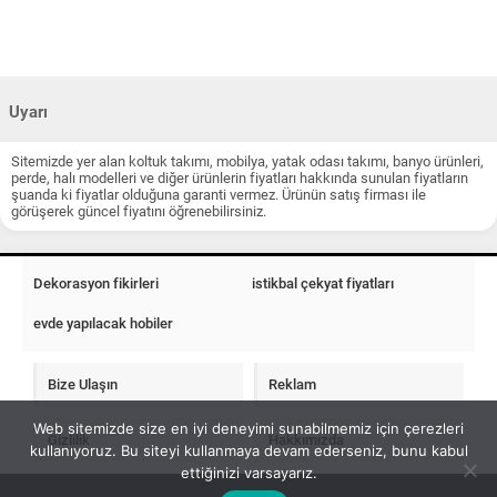
Uyarı
Sitemizde yer alan koltuk takımı, mobilya, yatak odası takımı, banyo ürünleri,
perde, halı modelleri ve diğer ürünlerin fiyatları hakkında sunulan fiyatların
şuanda ki fiyatlar olduğuna garanti vermez. Ürünün satış firması ile
görüşerek güncel fiyatını öğrenebilirsiniz.
Dekorasyon fikirleri
istikbal çekyat fiyatları
evde yapılacak hobiler
Bize Ulaşın
Reklam
Web sitemizde size en iyi deneyimi sunabilmemiz için çerezleri
Gizlilik
Hakkımızda
kullanıyoruz. Bu siteyi kullanmaya devam ederseniz, bunu kabul
ettiğinizi varsayarız.