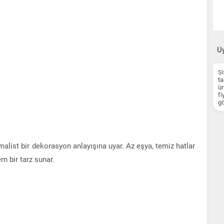
Uy
Si
ta
ür
fi
gö
alist bir dekorasyon anlayışına uyar. Az eşya, temiz hatlar
n bir tarz sunar.