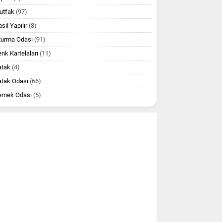
utfak
(97)
sıl Yapılır
(8)
turma Odası
(91)
nk Kartelaları
(11)
atak
(4)
atak Odası
(66)
emek Odası
(5)