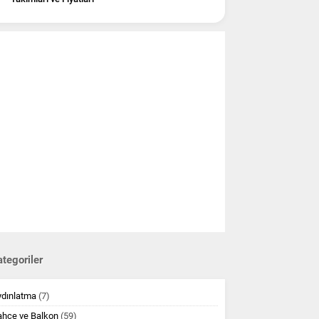
tegoriler
ydınlatma
(7)
ahçe ve Balkon
(59)