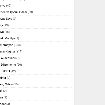
anyo
(45)
ebek ve Çocuk Odası
(63)
eyaz Eşya
(9)
lgi
(13)
oya
(16)
lek Mobilya
(1)
ekorasyon
(383)
var Kağıtlari
(17)
v Aksesuar
(59)
v Düzenleme
(26)
 Tekstil
(42)
kirler
(9)
enç Odası
(16)
lı
(2)
ea
(1)
şaat
(4)