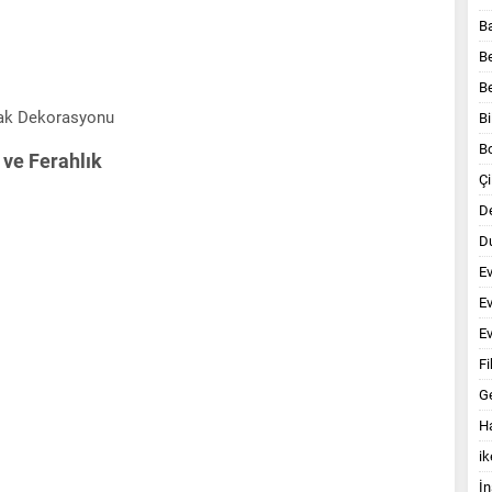
B
B
B
Bi
B
ve Ferahlık
Çi
D
Du
E
E
Ev
Fi
G
Ha
ik
İn