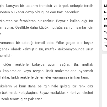
ğini koruyan bir tasarım trendidir ve birçok sebeple tercih
M
 neden bu kadar cazip olduğuna dair bazı nedenler:
Na
O
nlatan ve ferahlatan bir renktir. Beyazın kullanıldığı bir
Re
m sunar. Özellikle daha küçük mutfağa sahip insanlar için
Y
r.
Y
amansız bir estetiği temsil eder. Yıllar geçse bile beyaz
Y
çenek olarak kalmıştır. Bu, mutfak dekorasyonunda uzun
nemlidir.
 diğer renklerle kolayca uyum sağlar. Bu, mutfak
in kaplamaları veya tezgah üstü malzemelerle oynamak
tfaklar, farklı renklerle denemeler yapmanıza imkan tanır.
kelerin ve kirin daha belirgin hale geldiği bir renk gibi
bakımı da kolaylaştırır. Beyaz mutfaklar, kirleri ve lekeleri
enli temizliği teşvik eder.