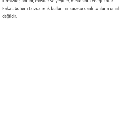
kırmızılar, sarılar, maviler ve yeşiller, mekanlara enerji katar.
Fakat, bohem tarzda renk kullanımı sadece canlı tonlarla sınırlı
değildir.