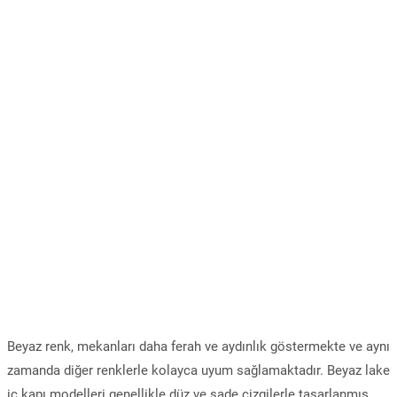
Beyaz renk, mekanları daha ferah ve aydınlık göstermekte ve aynı
zamanda diğer renklerle kolayca uyum sağlamaktadır. Beyaz lake
iç kapı modelleri genellikle düz ve sade çizgilerle tasarlanmış