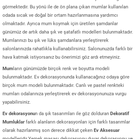
görmektedir. Bu yönü ile de ön plana çıkan mumlar kullanılan
odada sıcak ve doğal bir ortam hazırlanmasına yardımcı
olmaktadır. Ayrıca mum koymak için üretilen şamdanlar
günümüz de artık daha şık ve şatafatlı modelleri bulunmaktadır.
Mumlarınızı bu şık ve lüks şamdanlara yerleştirerek
salonlarınızda rahatlıkla kullanabilirsiniz. Salonunuzda farklı bir
hava katmak istiyorsanız bu önerimizi göz ardı etmeyiniz.
Mum
ların günümüzde birçok renk ve boyutta modeli
bulunmaktadır. Ev dekorasyonunda kullanacağınız odaya göre
birçok mum modeli bulunmaktadır. Canlı ve pastel renkteki
mumları odalarınıza yerleştirerek ev dekorasyonunuza vurgu
yapabilirsiniz.
Ev dekorasyonu
n da şık tasarımları ile göz dolduran
Dekoratif
Mumluklar
farklı alanların dekorasyonları için farklı tasarımlar
olarak hazırlanmış son derece dikkat çeken
Ev Aksesuar
modelleridir.Yemek masası dekorasyonu,duvar dekorasyonu ve