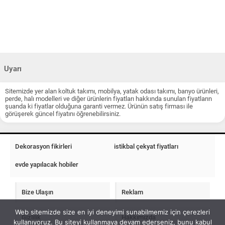
Uyarı
Sitemizde yer alan koltuk takımı, mobilya, yatak odası takımı, banyo ürünleri,
perde, halı modelleri ve diğer ürünlerin fiyatları hakkında sunulan fiyatların
şuanda ki fiyatlar olduğuna garanti vermez. Ürünün satış firması ile
görüşerek güncel fiyatını öğrenebilirsiniz.
Dekorasyon fikirleri
istikbal çekyat fiyatları
evde yapılacak hobiler
Bize Ulaşın
Reklam
Web sitemizde size en iyi deneyimi sunabilmemiz için çerezleri
Gizlilik
Hakkımızda
kullanıyoruz. Bu siteyi kullanmaya devam ederseniz, bunu kabul