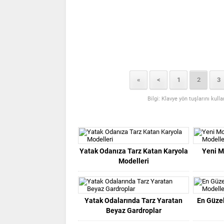
«
<
1
2
3
Bilgi: Klavye yön tuşlarını kull
Yatak Odanıza Tarz Katan Karyola
Yeni M
Modelleri
Yatak Odalarında Tarz Yaratan
En Güze
Beyaz Gardroplar