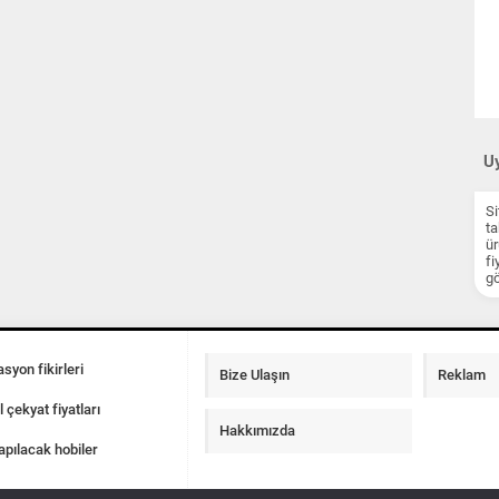
Uy
Si
ta
ür
fi
gö
syon fikirleri
Bize Ulaşın
Reklam
l çekyat fiyatları
Hakkımızda
apılacak hobiler