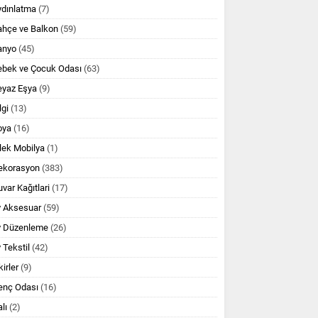
ydınlatma
(7)
ahçe ve Balkon
(59)
anyo
(45)
ebek ve Çocuk Odası
(63)
eyaz Eşya
(9)
lgi
(13)
oya
(16)
lek Mobilya
(1)
ekorasyon
(383)
var Kağıtlari
(17)
v Aksesuar
(59)
v Düzenleme
(26)
 Tekstil
(42)
kirler
(9)
enç Odası
(16)
lı
(2)