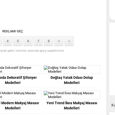
REKLAMI GEÇ
4
5
6
7
8
>
»
anarak galeri resimleri arasında geçiş yapabilirsiniz.
oda Dekoratif Şifonyer
Doğtaş Yatak Odası Dolap
Modelleri
Modelleri
l Modern Makyaj Masası
Yeni Trend İkea Makyaj Masası
Ka
Modelleri
Modelleri