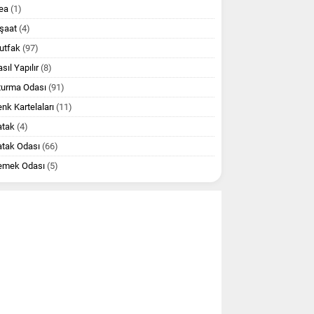
ea
(1)
şaat
(4)
utfak
(97)
sıl Yapılır
(8)
turma Odası
(91)
nk Kartelaları
(11)
atak
(4)
atak Odası
(66)
emek Odası
(5)