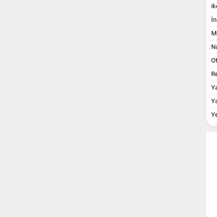
ik
İn
M
Na
O
Re
Y
Y
Y