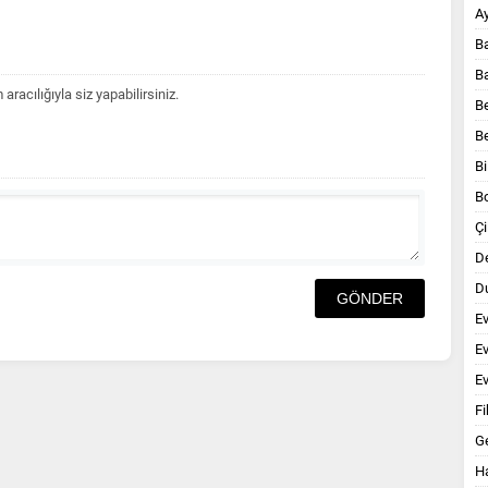
A
B
B
acılığıyla siz yapabilirsiniz.
B
B
Bi
B
Çi
D
Du
E
E
Ev
Fi
G
Ha