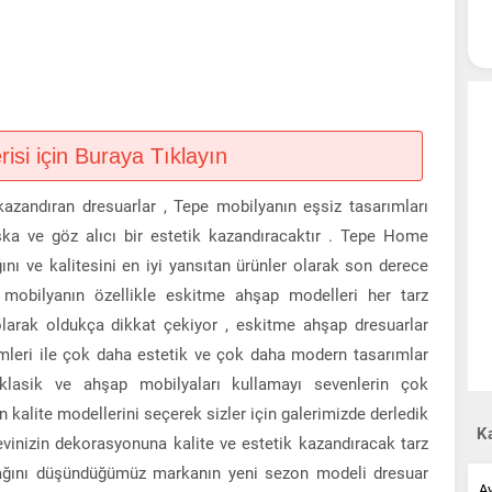
si için Buraya Tıklayın
kazandıran dresuarlar , Tepe mobilyanın eşsiz tasarımları
ka ve göz alıcı bir estetik kazandıracaktır . Tepe Home
nı ve kalitesini en iyi yansıtan ürünler olarak son derece
e mobilyanın özellikle eskitme ahşap modelleri her tarz
olarak oldukça dikkat çekiyor , eskitme ahşap dresuarlar
leri ile çok daha estetik ve çok daha modern tasarımlar
lasik ve ahşap mobilyaları kullamayı sevenlerin çok
alite modellerini seçerek sizler için galerimizde derledik
Ka
vinizin dekorasyonuna kalite ve estetik kazandıracak tarz
cağını düşündüğümüz markanın yeni sezon modeli dresuar
A