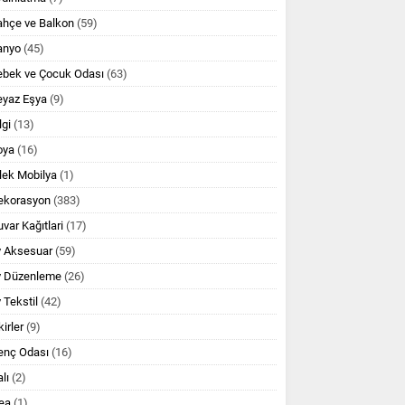
ahçe ve Balkon
(59)
anyo
(45)
ebek ve Çocuk Odası
(63)
eyaz Eşya
(9)
lgi
(13)
oya
(16)
lek Mobilya
(1)
ekorasyon
(383)
var Kağıtlari
(17)
v Aksesuar
(59)
v Düzenleme
(26)
 Tekstil
(42)
kirler
(9)
enç Odası
(16)
lı
(2)
ea
(1)