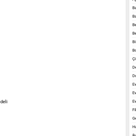
B
B
B
B
Bi
B
Çi
D
Du
E
E
Ev
Fi
G
Ha
ik