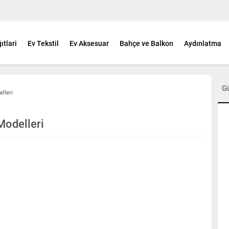
ıtlari
Ev Tekstil
Ev Aksesuar
Bahçe ve Balkon
Aydınlatma
G
lleri
odelleri