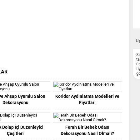
Uy
Si
ta
ür
fi
LAR
gö
ve Ahşap Uyumlu Salon
Koridor Aydınlatma Modelleri ve
Dekorasyonu
Fiyatları
 Dolap İçi Düzenleyici
Ferah Bir Bebek Odası
Çeşitleri
Dekorasyonu Nasıl Olmalı?