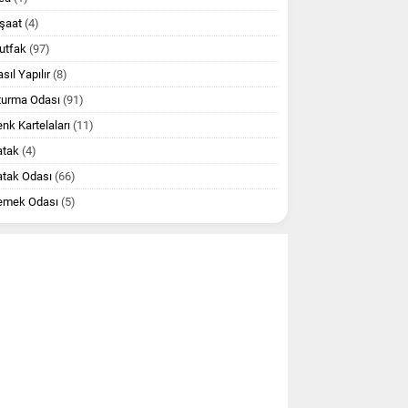
şaat
(4)
utfak
(97)
sıl Yapılır
(8)
turma Odası
(91)
nk Kartelaları
(11)
atak
(4)
atak Odası
(66)
emek Odası
(5)