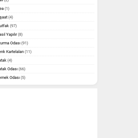
ea
(1)
şaat
(4)
utfak
(97)
sıl Yapılır
(8)
turma Odası
(91)
nk Kartelaları
(11)
atak
(4)
atak Odası
(66)
emek Odası
(5)