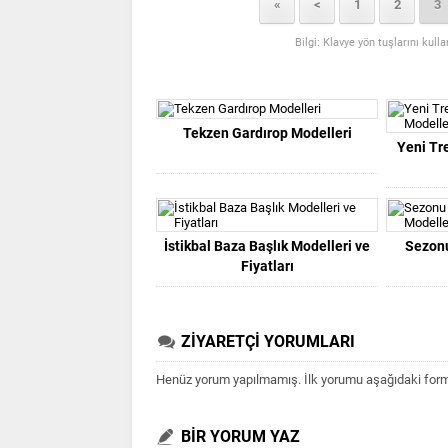
«
<
1
2
3
Bilgi: Klavye yön tuşlarını kull
Tekzen Gardırop Modelleri
Yeni Tr
İstikbal Baza Başlık Modelleri ve
Sezon
Fiyatları
ZİYARETÇİ YORUMLARI
Henüz yorum yapılmamış. İlk yorumu aşağıdaki form ar
BİR YORUM YAZ