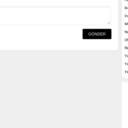
ik
İn
M
Na
O
Re
Y
Y
Y