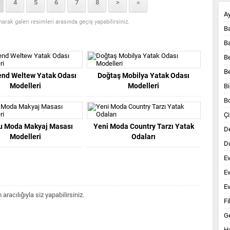
4
5
6
7
8
>
»
A
anarak galeri resimleri arasında geçiş yapabilirsiniz.
B
B
B
B
end Weltew Yatak Odası
Doğtaş Mobilya Yatak Odası
Modelleri
Modelleri
Bi
B
Çi
u Moda Makyaj Masası
Yeni Moda Country Tarzı Yatak
D
Modelleri
Odaları
Du
E
E
Ev
acılığıyla siz yapabilirsiniz.
Fi
G
Ha