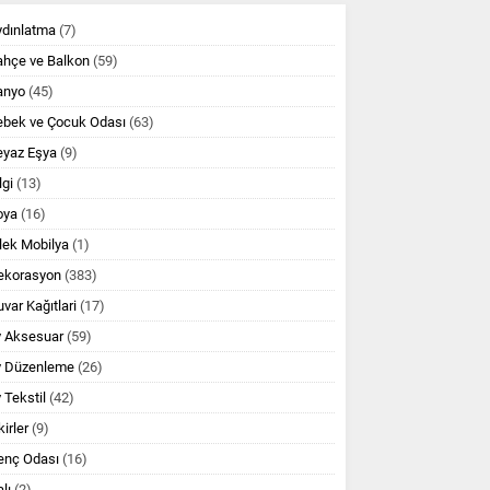
ydınlatma
(7)
ahçe ve Balkon
(59)
anyo
(45)
ebek ve Çocuk Odası
(63)
eyaz Eşya
(9)
lgi
(13)
oya
(16)
lek Mobilya
(1)
ekorasyon
(383)
var Kağıtlari
(17)
v Aksesuar
(59)
v Düzenleme
(26)
 Tekstil
(42)
kirler
(9)
enç Odası
(16)
lı
(2)