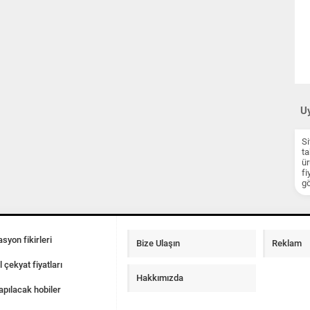
Uy
Si
ta
ür
fi
gö
syon fikirleri
Bize Ulaşın
Reklam
l çekyat fiyatları
Hakkımızda
apılacak hobiler