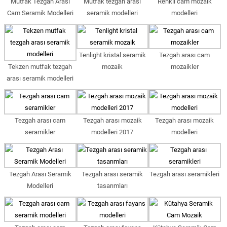
Mutfak Tezgah Arası
Mutfak tezgah arası
Renkli cam mozaik
Cam Seramik Modelleri
seramik modelleri
modelleri
Tenlight kristal seramik
Tezgah arası cam
Tekzen mutfak tezgah
mozaik
mozaikler
arası seramik modelleri
Tezgah arası cam
Tezgah arası mozaik
Tezgah arası mozaik
seramikler
modelleri 2017
modelleri
Tezgah Arası Seramik
Tezgah arası seramik
Tezgah arası seramikleri
Modelleri
tasarımları