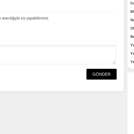
İn
M
acılığıyla siz yapabilirsiniz.
Na
O
Re
Y
Y
Y