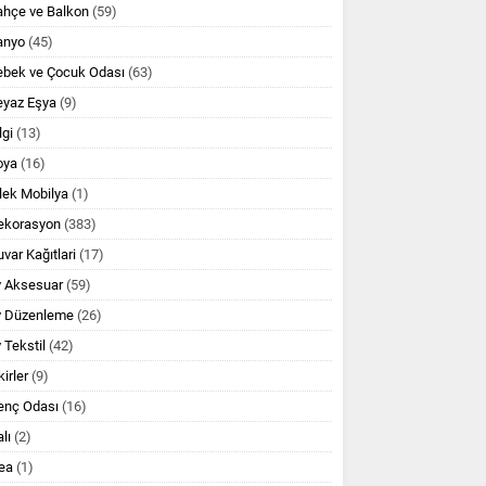
ahçe ve Balkon
(59)
anyo
(45)
ebek ve Çocuk Odası
(63)
eyaz Eşya
(9)
lgi
(13)
oya
(16)
lek Mobilya
(1)
ekorasyon
(383)
var Kağıtlari
(17)
v Aksesuar
(59)
v Düzenleme
(26)
 Tekstil
(42)
kirler
(9)
enç Odası
(16)
lı
(2)
ea
(1)