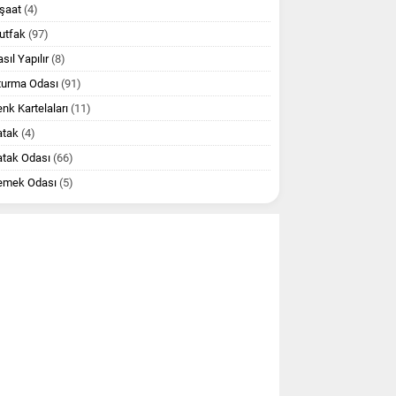
şaat
(4)
utfak
(97)
sıl Yapılır
(8)
turma Odası
(91)
nk Kartelaları
(11)
atak
(4)
atak Odası
(66)
emek Odası
(5)