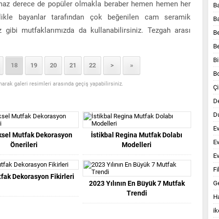
lmaz derece de popüler olmakla beraber hemen hemen her
B
llikle bayanlar tarafından çok beğenilen cam seramik
B
iz gibi mutfaklarımızda da kullanabilirsiniz. Tezgah arası
B
B
Bi
18
19
20
21
22
>
»
B
anarak galeri resimleri arasında geçiş yapabilirsiniz.
Çi
D
Du
E
sel Mutfak Dekorasyon
İstikbal Regina Mutfak Dolabı
E
Önerileri
Modelleri
Ev
Fi
fak Dekorasyon Fikirleri
2023 Yılının En Büyük 7 Mutfak
G
Trendi
Ha
ik