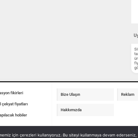
Uy
Si
ta
ür
fi
gö
syon fikirleri
Bize Ulaşın
Reklam
l çekyat fiyatları
Hakkımızda
apılacak hobiler
emiz için çerezleri kullanıyoruz. Bu siteyi kullanmaya devam ederseniz, b
100 m2 ev insaat maliyeti