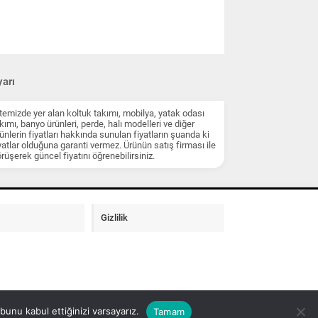
arı
temizde yer alan koltuk takımı, mobilya, yatak odası
kımı, banyo ürünleri, perde, halı modelleri ve diğer
ünlerin fiyatları hakkında sunulan fiyatların şuanda ki
yatlar olduğuna garanti vermez. Ürünün satış firması ile
rüşerek güncel fiyatını öğrenebilirsiniz.
Gizlilik
unu kabul ettiğinizi varsayarız.
Tamam