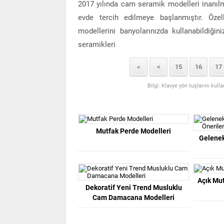
2017 yılında cam seramik modelleri inanı
evde tercih edilmeye başlanmıştır. Öze
modellerini banyolarınızda kullanabildiğin
seramikleri
«
<
15
16
17
Bilgi: Klavye yön tuşlarını kull
Mutfak Perde Modelleri
Gelenek
Açık Mut
Dekoratif Yeni Trend Musluklu
Cam Damacana Modelleri