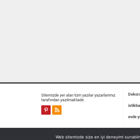
Dekora
Sitemizde yer alan tüm yazılar yazarlarımız
tarafından yazılmaktadır.
istikba
evde y
Web sitemizde size en iyi deneyimi sunabilm