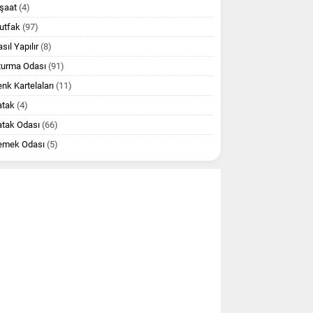
şaat
(4)
utfak
(97)
sıl Yapılır
(8)
turma Odası
(91)
nk Kartelaları
(11)
atak
(4)
atak Odası
(66)
emek Odası
(5)