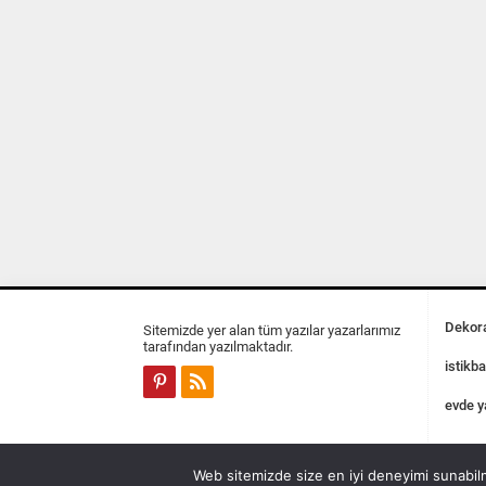
Dekora
Sitemizde yer alan tüm yazılar yazarlarımız
tarafından yazılmaktadır.
istikba
evde y
Web sitemizde size en iyi deneyimi sunabilm