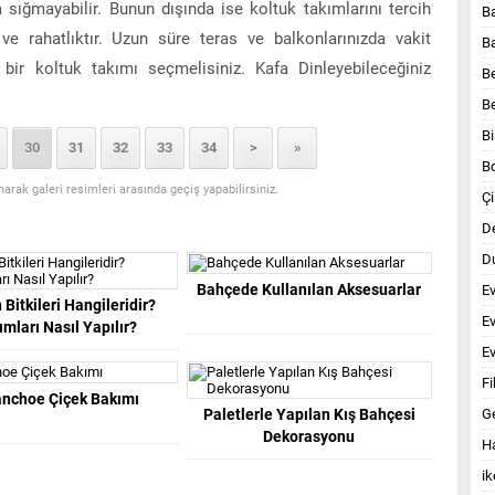
a sığmayabilir. Bunun dışında ise koltuk takımlarını tercih
B
e rahatlıktır. Uzun süre teras ve balkonlarınızda vakit
B
bir koltuk takımı seçmelisiniz. Kafa Dinleyebileceğiniz
B
B
Bi
30
31
32
33
34
>
»
B
anarak galeri resimleri arasında geçiş yapabilirsiniz.
Çi
D
Du
Bahçede Kullanılan Aksesuarlar
E
 Bitkileri Hangileridir?
E
mları Nasıl Yapılır?
Ev
Fi
anchoe Çiçek Bakımı
Paletlerle Yapılan Kış Bahçesi
G
Dekorasyonu
Ha
ik