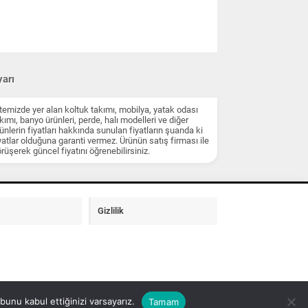
arı
temizde yer alan koltuk takımı, mobilya, yatak odası
kımı, banyo ürünleri, perde, halı modelleri ve diğer
ünlerin fiyatları hakkında sunulan fiyatların şuanda ki
yatlar olduğuna garanti vermez. Ürünün satış firması ile
rüşerek güncel fiyatını öğrenebilirsiniz.
Gizlilik
unu kabul ettiğinizi varsayarız.
Tamam