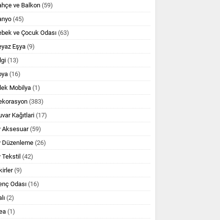
ahçe ve Balkon
(59)
anyo
(45)
ebek ve Çocuk Odası
(63)
eyaz Eşya
(9)
lgi
(13)
oya
(16)
lek Mobilya
(1)
ekorasyon
(383)
var Kağıtlari
(17)
v Aksesuar
(59)
v Düzenleme
(26)
 Tekstil
(42)
kirler
(9)
enç Odası
(16)
lı
(2)
ea
(1)