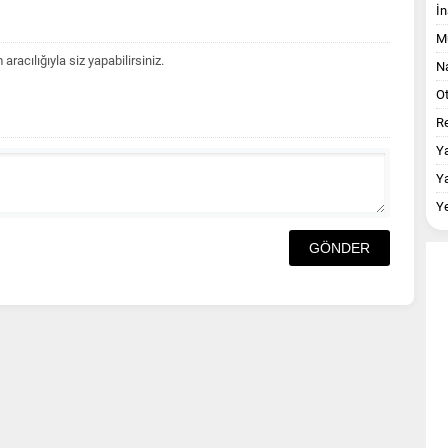
İn
M
acılığıyla siz yapabilirsiniz.
Na
O
Re
Y
Y
Y